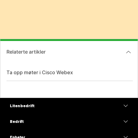
Relaterte artikler
Ta opp møter i Cisco Webex
Liten bedrift
Priser
Bedrift
Webex-app
Webex Suite
Enheter