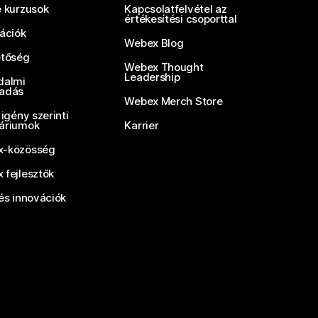
e kurzusok
Kapcsolatfelvétel az
értékesítési csoporttal
rációk
Webex Blog
etőség
Webex Thought
Leadership
dalmi
adás
Webex Merch Store
 igény szerinti
áriumok
Karrier
-közösség
 fejlesztők
és innovációk