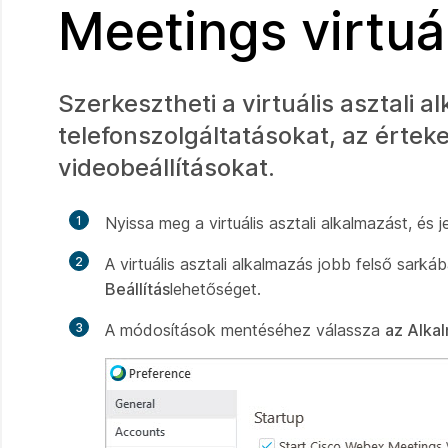
Meetings virtuá
Szerkesztheti a virtuális asztali a
telefonszolgáltatásokat, az értek
videobeállításokat.
1
Nyissa meg a virtuális asztali alkalmazást, és 
2
A virtuális asztali alkalmazás jobb felső sark
Beállítás
lehetőséget.
3
A módosítások mentéséhez válassza
az Alka