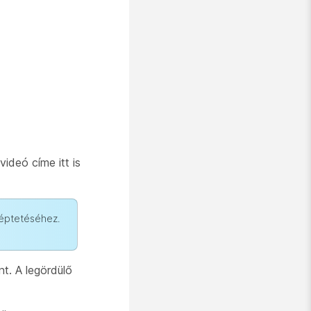
ideó címe itt is
 léptetéséhez.
t. A legördülő