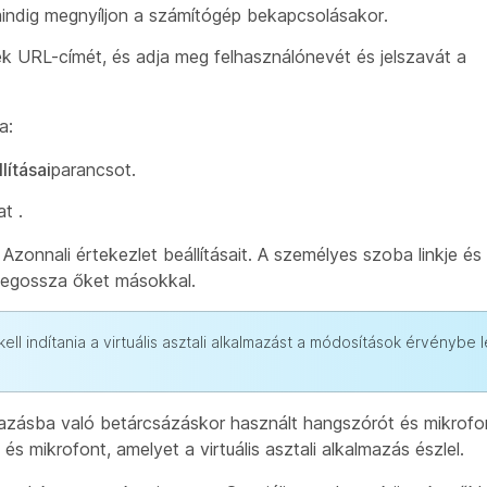
mindig megnyíljon a számítógép bekapcsolásakor.
URL-címét, és adja meg felhasználónevét és jelszavát a
a:
lításai
parancsot.
t .
zonnali értekezlet beállításait. A személyes szoba linkje és v
 megossza őket másokkal.
ell indítania a virtuális asztali alkalmazást a módosítások érvénybe
mazásba való betárcsázáskor használt hangszórót és mikrofon
 mikrofont, amelyet a virtuális asztali alkalmazás észlel.