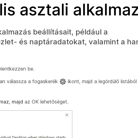
lis asztali alkalm
lkalmazás beállításait, például a
ezlet- és naptáradatokat, valamint a ha
jelentkezzen be.
ában válassza a fogaskerék
ikont, majd a legördülő listából
lmaz, majd
az OK
lehetőséget.