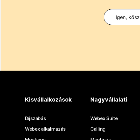
Igen, kös
Kisvállalkozások
Nagyvállalati
Díjszabás
Webex Suite
Webex alkalmazás
Calling
Meetings
Meetings