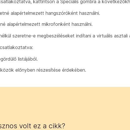
atlakoztatva, kattintson a Speciális gombra
a következőkh
retné alapértelmezett hangszóróként használni.
tné alapértelmezett mikrofonként használni.
élkül szeretne-e megbeszéléseket indítani a virtuális asztali
csatlakoztatva:
gördülő listájából.
zközök előnyben részesítése érdekében.
znos volt ez a cikk?