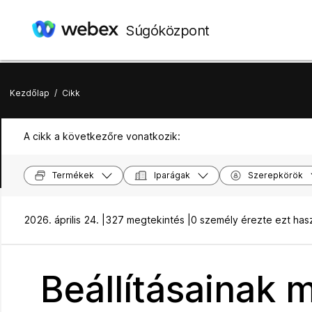
Súgóközpont
Kezdőlap
/
Cikk
A cikk a következőre vonatkozik:
Termékek
Iparágak
Szerepkörök
2026. április 24. |
327 megtekintés |
0 személy érezte ezt ha
Beállításainak