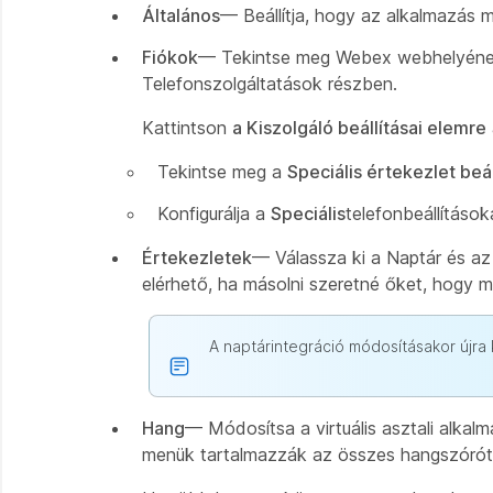
Általános
— Beállítja, hogy az alkalmazás 
Fiókok
— Tekintse meg Webex webhelyének 
Telefonszolgáltatások részben.
Kattintson
a Kiszolgáló beállításai elemre
Tekintse meg a
Speciális értekezlet beál
Konfigurálja a
Speciális
telefonbeállításoka
Értekezletek
— Válassza ki a Naptár és az A
elérhető, ha másolni szeretné őket, hogy
A naptárintegráció módosításakor újra k
Hang
— Módosítsa a virtuális asztali alkal
menük tartalmazzák az összes hangszórót és