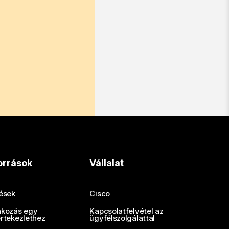
orrások
Vállalat
tések
Cisco
akozás egy
Kapcsolatfelvétel az
értekezlethez
ügyfélszolgálattal