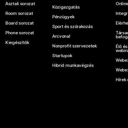
Asztali sorozat
Onlin
Közigazgatás
Room sorozat
Integ
Pénzügyek
Board sorozat
Elérh
Sport és szórakozás
Phone sorozat
Társa
Arcvonal
befog
Kiegészítők
Nonprofit szervezetek
Élő és
webin
Startupok
Webex
Hibrid munkavégzés
Webex
Hírek 