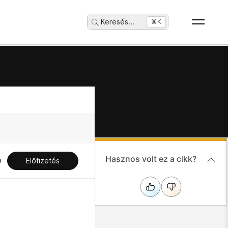
Keresés
...
⌘K
Hasznos volt ez a cikk?
Előfizetés