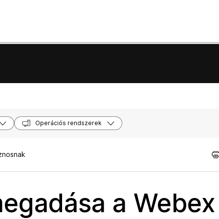
Operációs rendszerek
sznosnak
 megadása a Webex