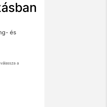
azásban
ng- és
 válassza a