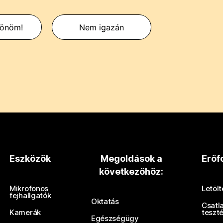
zönöm!
Nem igazán
Eszközök
Megoldások a
Erőf
következőhöz:
Mikrofonos
Letöl
fejhallgatók
Oktatás
Csatl
Kamerák
teszt
Egészségügy