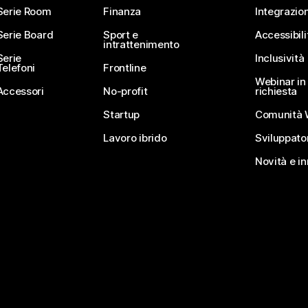
Serie Room
Finanza
Integrazion
Serie Board
Sport e
Accessibili
intrattenimento
Serie
Inclusività
Telefoni
Frontline
Webinar in 
Accessori
No-profit
richiesta
Startup
Comunità 
Lavoro ibrido
Sviluppato
Novità e i