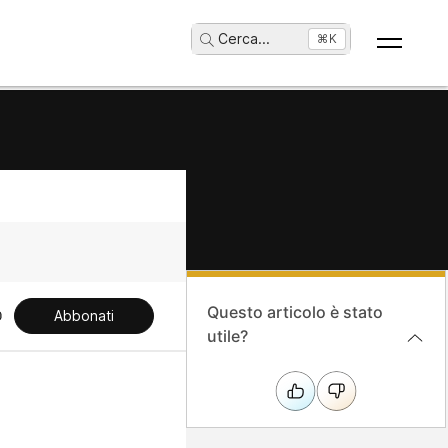
Cerca
...
⌘K
Questo articolo è stato
Abbonati
utile?