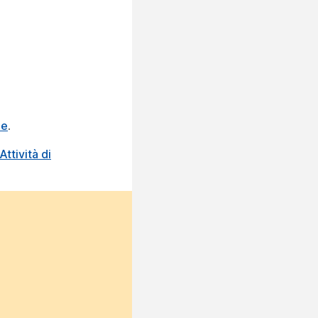
de
.
ttività di