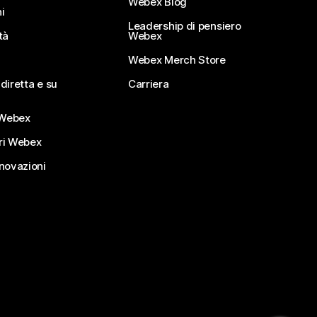
Webex Blog
i
Leadership di pensiero
tà
Webex
Webex Merch Store
diretta e su
Carriera
Webex
ri Webex
nnovazioni