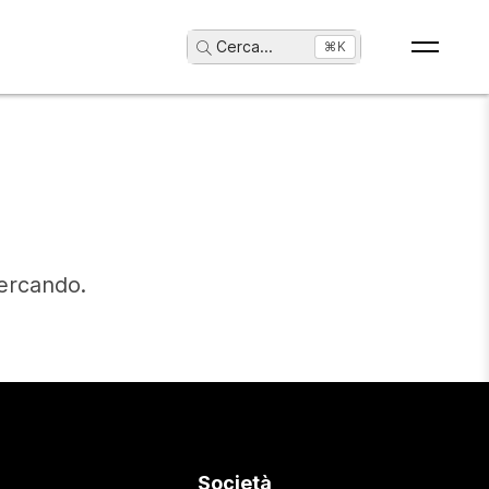
Cerca
...
⌘K
cercando.
Società