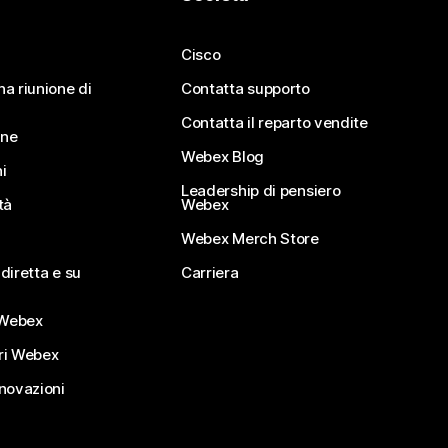
Cisco
na riunione di
Contatta supporto
Contatta il reparto vendite
ine
Webex Blog
i
Leadership di pensiero
tà
Webex
Webex Merch Store
diretta e su
Carriera
Webex
ri Webex
nnovazioni