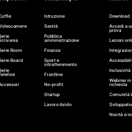
Invia una domanda
Cuffie
Istruzione
Download
Videocamere
Sanità
Accedi a u
prova
Serie
Pubblica
Scrivania
amministrazione
Lezioni onl
Serie Room
Finanza
Integrazion
Serie Board
Sport e
Accessibili
intrattenimento
Serie
Inclusività
Telefoni
Frontline
Webinar in 
Accessori
No-profit
richiesta
Startup
Comunità 
Lavoro ibrido
Sviluppato
Novità e i