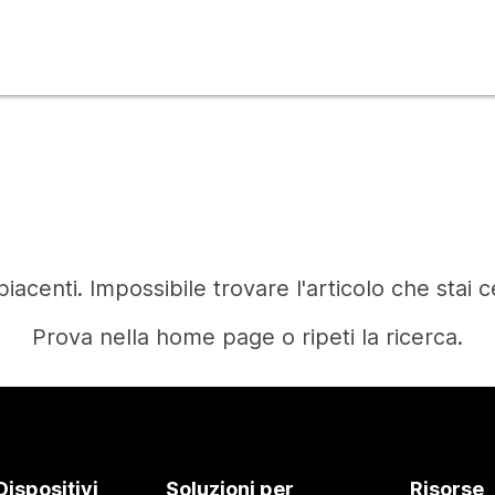
iacenti. Impossibile trovare l'articolo che stai 
Prova nella home page o ripeti la ricerca.
Home
Dispositivi
Soluzioni per
Risorse
Occorre una risposta?