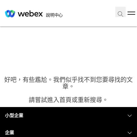
說明中心
好吧，有些尷尬。我們似乎找不到您要尋找的文
章。
請嘗試進入首頁或重新搜尋。
小型企業
首頁
定價
企業