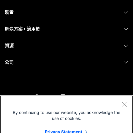
Webex 應用程式
需要答案？
Webex Suite
裝置
Meetings
Calling
提交問題
耳機
Calling
解決方案，適用於
Meetings
攝影機
Messaging
教育
Messaging
資源
Desk 系列
螢幕共用
醫療保健
Slido
下載
Room 系列
公司
政府
Webinars
加入測驗會議
Board 系列
Cisco
財務
Events
線上課程
電話系列
聯絡技術支援
運動與娛樂
Contact Center
整合
配件
聯絡銷售人員
前線
CPaaS
協助工具
條款和條件
Webex 部落格
非營利
安全性
By continuing to use our website, you acknowledge the
包容性
隱私權聲明
use of cookies.
Webex 思想領導力
啟動
Control Hub
Cookie
即時和隨選網路研討會
Privacy Statement
Webex Merch Store
商標
混合式工作