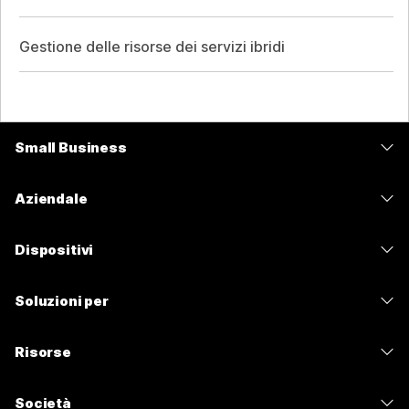
Gestione delle risorse dei servizi ibridi
Small Business
Prezzi
Aziendale
App Webex
Webex Suite
Dispositivi
Meetings
Calling
Cuffie
Calling
Soluzioni per
Meetings
Videocamere
Messaggistica
Istruzione
Messaggistica
Risorse
Serie Scrivania
Condivisione schermo
Sanità
Slido
Download
Serie Room
Società
Pubblica amministrazione