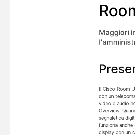
Roo
Maggiori i
l'amminist
Prese
Il Cisco Room U
con un telecoman
video e audio ne
Overview. Quando
segnaletica digi
funziona anche c
display con un