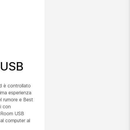
 USB
 è controllato
tima esperienza
el rumore e Best
ti con
 Il Room USB
dal computer al