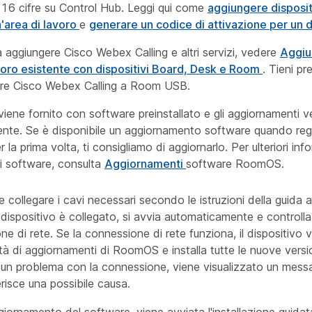
 16 cifre su Control Hub. Leggi qui come
aggiungere dispositi
n'area di lavoro
e
generare un codice di attivazione per un 
a aggiungere Cisco Webex Calling e altri servizi, vedere
Aggiu
avoro esistente con dispositivi Board, Desk e Room
. Tieni p
ere Cisco Webex Calling a Room USB.
 viene fornito con software preinstallato e gli aggiornamenti v
te. Se è disponibile un aggiornamento software quando regi
r la prima volta, ti consigliamo di aggiornarlo. Per ulteriori inf
i software, consulta
Aggiornamenti
software RoomOS.
 e collegare i cavi necessari secondo le istruzioni della guida al
dispositivo è collegato, si avvia automaticamente e controlla
e di rete. Se la connessione di rete funziona, il dispositivo ve
ità di aggiornamenti di RoomOS e installa tutte le nuove versi
ca un problema con la connessione, viene visualizzato un messa
risce una possibile causa.