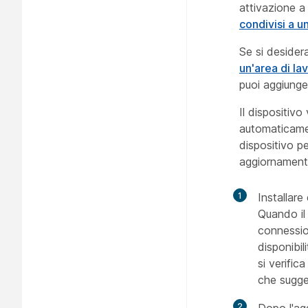
attivazione a
condivisi a u
Se si desider
un'area di l
puoi aggiung
Il dispositivo
automaticamen
dispositivo pe
aggiornament
1
Installare
Quando il 
connession
disponibil
si verifi
che sugge
2