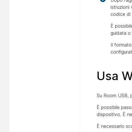
Dopo l'agg
istruzioni
codice di 
È possibil
guidata o
Il formato
configura
Usa W
Su Room USB, puo
È possibile pas
dispositivo. È n
È necessario scol