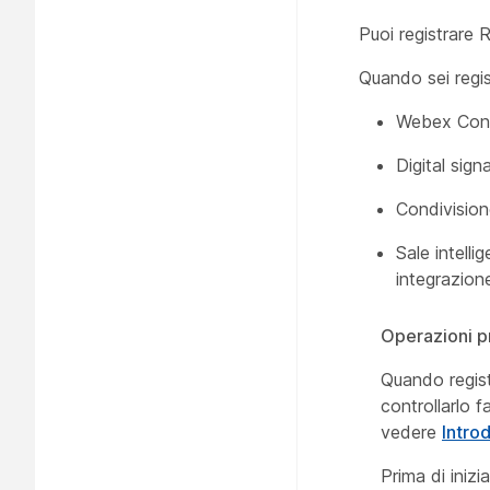
Puoi registrare
Quando sei regis
Webex Contr
Digital sig
Condivision
Sale intelli
integrazion
Operazioni pr
Quando regist
controllarlo f
vedere
Intro
Prima di inizi