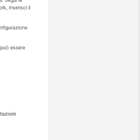
. Segui le
, inserisci il
onfigurazione
n può essere
tazioni