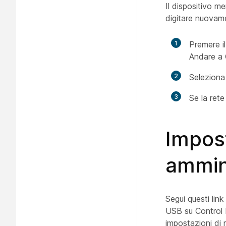
Il dispositivo me
digitare nuovam
1
Premere i
Andare a
2
Seleziona 
3
Se la rete
Impos
ammin
Segui questi lin
USB su Control H
impostazioni di 