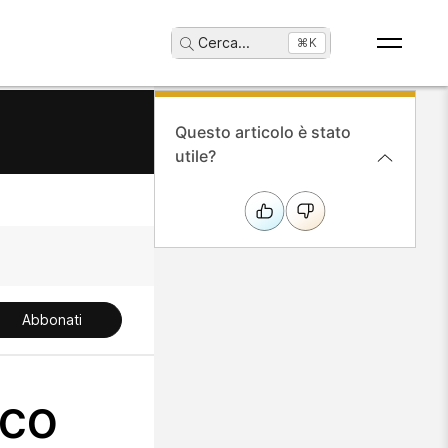
Cerca
...
⌘K
Questo articolo è stato
utile?
Abbonati
sco