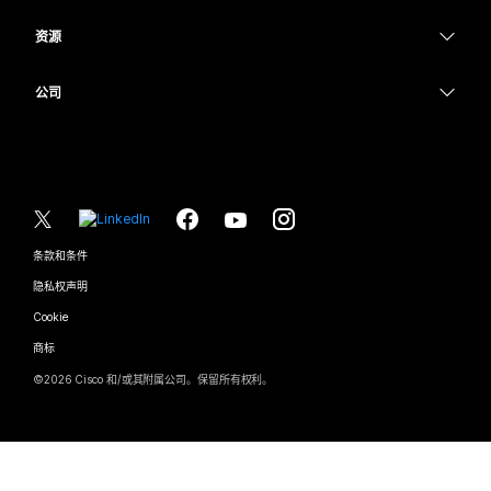
摄像头
教育
消息传递
消息传递
资源
Desk 系列
医疗保健
屏幕共享
下载
Slido
Room 系列
公司
政府
加入测试会议
Webinars
Cisco
Board 系列
财务
在线课程
Events
联系技术支持
Phone 系列
体育与娱乐
集成
Contact Center
联系销售
配件
一线员工
辅助功能
CPaaS
条款和条件
Webex Blog
非营利组织
隐私权声明
包容性
安全性
Webex 思想领导力
Cookie
新兴公司
直播和点播网络研讨会
Control Hub
Webex 商店
商标
混合式工作
Webex 社区
©
2026
Cisco 和/或其附属公司。保留所有权利。
职业
Webex 开发人员
新闻和创新