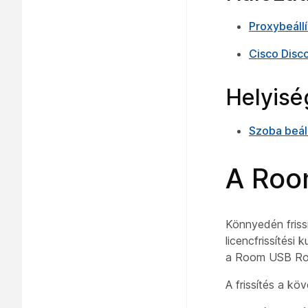
Proxybeállí
Cisco Disc
Helyiség
Szoba beál
A Room
Könnyedén friss
licencfrissítési
a Room USB Roo
A frissítés a kö