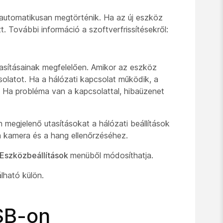
ése automatikusan megtörténik. Ha az új eszköz
azt. További információ a szoftverfrissítésekről:
tasításainak megfelelően. Amikor az eszköz
csolatot. Ha a hálózati kapcsolat működik, a
kat. Ha probléma van a kapcsolattal, hibaüzenet
n megjelenő utasításokat a hálózati beállítások
 kamera és a hang ellenőrzéséhez.
Eszközbeállítások
menüből módosíthatja.
lható külön.
SB-on