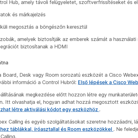
ol Hub, amely távoli felügyeletet, szoftverfrissítéseket és e
liratok és márkajelzés
lküli megosztás a böngészőn keresztül
 szobák, amelyek biztosítják az emberek számát a használat
tegrációt biztosítanak a HDMI
átna
lja Board, Desk vagy Room sorozatú eszközét a Cisco Webex
vábbi információ a Control Hubról:
Első lépések a Cisco We
állításának megkezdése előtt hozzon létre egy munkaterület
n. Itt olvashatja el, hogyan adhat hozzá megosztott eszköz
zhat létre aktiválási kódot egy eszközhöz
.
ex Calling és egyéb szolgáltatásokat szeretne hozzáadni, l
hez táblákkal, íróasztallal és Room eszközökkel
. Ne fele
alling.