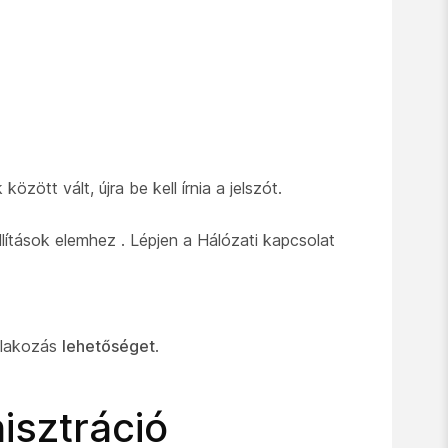
ött vált, újra be kell írnia a jelszót.
llítások elemhez
. Lépjen a Hálózati kapcsolat
atlakozás
lehetőséget
.
isztráció