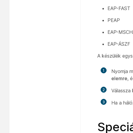
EAP-FAST
PEAP
EAP-MSCH
EAP-ÁSZF
A készülék egysz
1
Nyomja me
elemre
, 
2
Válassza 
3
Ha a hálóz
Speciá