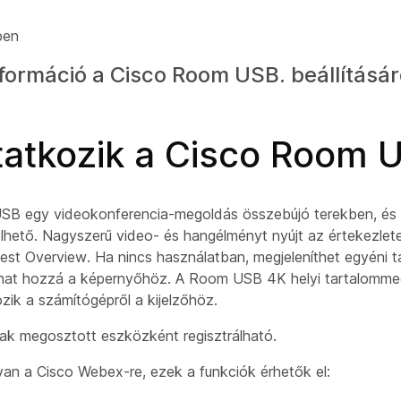
ben
formáció a Cisco Room USB. beállításáró
atkozik a Cisco Room 
B egy videokonferencia-megoldás összebújó terekben, és tá
elhető. Nagyszerű video- és hangélményt nyújt az értekezlete
est Overview. Ha nincs használatban, megjeleníthet egyéni tart
dhat hozzá a képernyőhöz. A Room USB 4K helyi tartalomm
ozik a számítógépről a kijelzőhöz.
k megosztott eszközként regisztrálható.
 van a Cisco Webex-re, ezek a funkciók érhetők el: