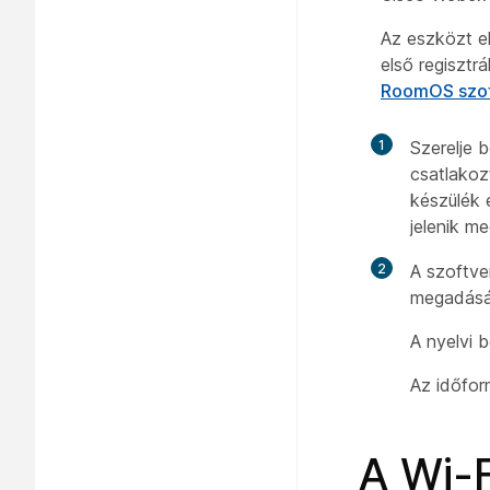
Az eszközt el
első regisztrá
RoomOS szof
1
Szerelje 
csatlakoz
készülék e
jelenik m
2
A szoftve
megadásáh
A nyelvi b
Az időfor
A Wi-