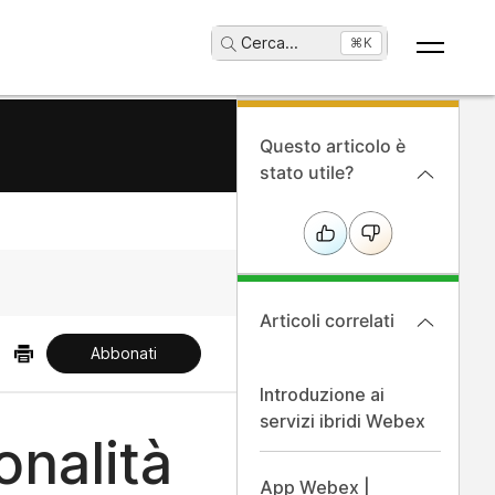
Cerca
...
⌘K
Questo articolo è
stato utile?
Articoli correlati
Abbonati
Introduzione ai
servizi ibridi Webex
onalità
App Webex |