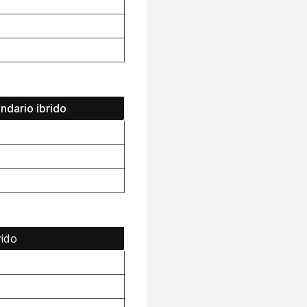
endario ibrido
rido