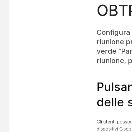
OBTP
Configura
riunione p
verde "Part
riunione, 
Pulsan
delle 
Gli utenti posso
dispositivi Cisco