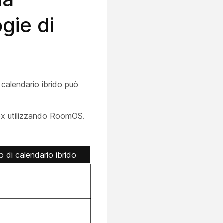
ogie di
o calendario ibrido può
bex utilizzando RoomOS.
o di calendario ibrido