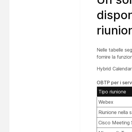
dispon
riunio
Nelle tabelle seg
fornire la funzio
Hybrid Calendar
OBTP per i servi
Tipo riunione
Webex
Riunione nella s
Cisco Meeting 