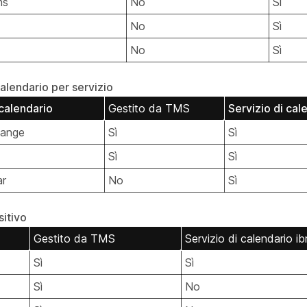
ms
No
Sì
No
Sì
No
Sì
alendario per servizio
 calendario
Gestito da TMS
Servizio di cal
hange
Sì
Sì
Sì
Sì
ar
No
Sì
itivo
Gestito da TMS
Servizio di calendario ib
Sì
Sì
Sì
No