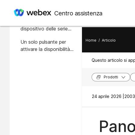
In questo articolo
Centro assistenza
Pulsante di accesso sul
dispositivo delle serie
Board, Desk e Room
Home
/
Articolo
Un solo pulsante per
attivare la disponibilità
per diverse tipologie di
Questo articolo si app
riunioni
Prodotti
24 aprile 2026 |
2003 
Pano