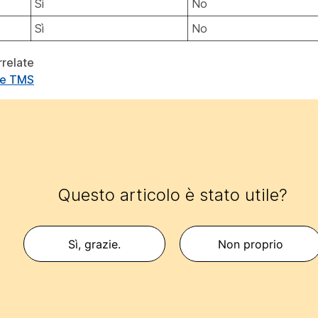
Sì
No
Sì
No
rrelate
ne TMS
Questo articolo è stato utile?
Sì, grazie.
Non proprio