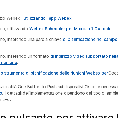
azio Webex
, utilizzando l'app Webex
.
rio, utilizzando
Webex Scheduler per Microsoft Outlook
.
rio, inserendo una parola chiave
di pianificazione nel campo
rio, inserendo un formato
di indirizzo video supportato nell
 riunione
.
lo strumento di pianificazione delle riunioni Webex per
Goog
unzionalità One Button to Push sui dispositivi Cisco, è necessa
do
. I dettagli dell'implementazione dipendono dal tipo di ambi
sitivo.
o pulsante per attivare 