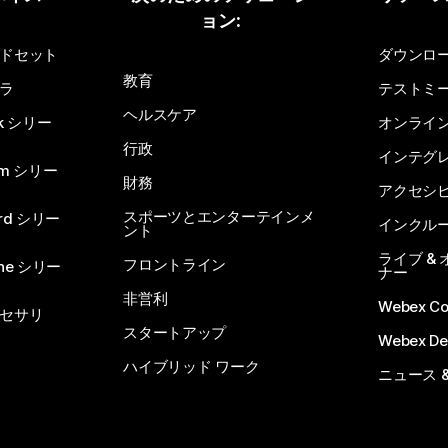
ョン:
質問を投稿してください
ドセット
ダウンロ
教育
ラ
テストミ
ヘルスケア
sk シリー
オンライ
行政
インテグ
om シリー
財務
アクセシ
スポーツとエンターテインメ
rd シリー
インクル
ント
ライブ &
フロントライン
one シリー
ナー
非営利
Webex C
セサリ
スタートアップ
Webex De
ハイブリッド ワーク
ニュース 