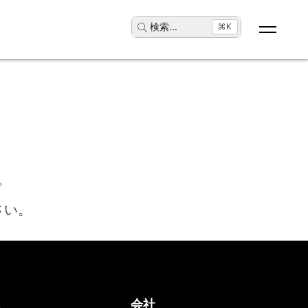
検索
...
⌘K
。
さい。
ス
会社