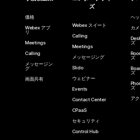
ズ
価格
ヘッ
Webex スイート
Webex アプ
カメ
リ
Calling
De
Meetings
ズ
Meetings
Calling
Ro
メッセージング
ズ
メッセージン
Slido
グ
Boa
ズ
ウェビナー
画面共有
Ph
ズ
Events
アク
Contact Center
CPaaS
セキュリティ
Control Hub