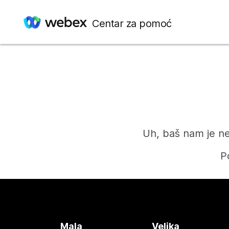
Centar za pomoć
Uh, baš nam je ne
P
Mala
Velika