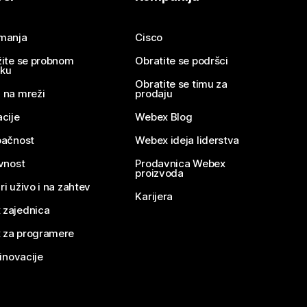
imanja
Cisco
žite se probnom
Obratite se podršci
nku
Obratite se timu za
 na mreži
prodaju
acije
Webex Blog
pačnost
Webex ideja liderstva
ivnost
Prodavnica Webex
proizvoda
ri uživo i na zahtev
Karijera
 zajednica
 za programere
 inovacije