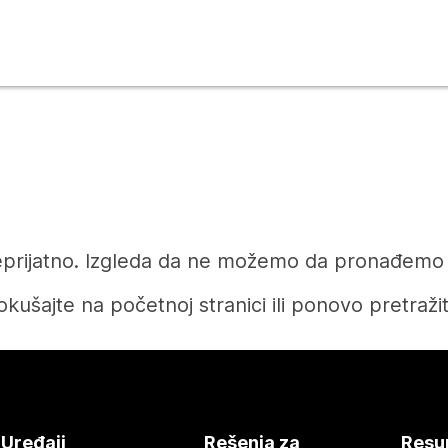
prijatno. Izgleda da ne možemo da pronađemo čl
okušajte na početnoj stranici ili ponovo pretražit
Početak
Treba vam odgovor?
Uređaji
Rešenja za
Resu