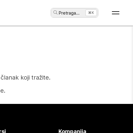
Pretraga
...
⌘K
anak koji tražite.
e.
rsi
Kompanija