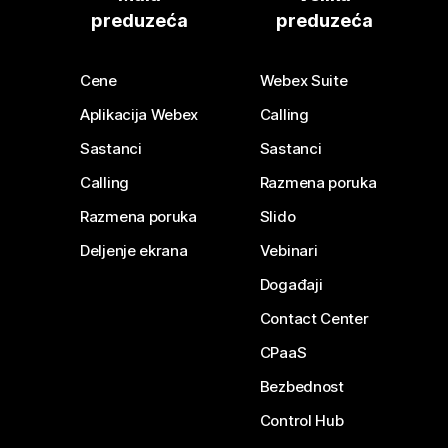
preduzeća
preduzeća
Cene
Webex Suite
Aplikacija Webex
Calling
Sastanci
Sastanci
Calling
Razmena poruka
Razmena poruka
Slido
Deljenje ekrana
Vebinari
Događaji
Contact Center
CPaaS
Bezbednost
Control Hub