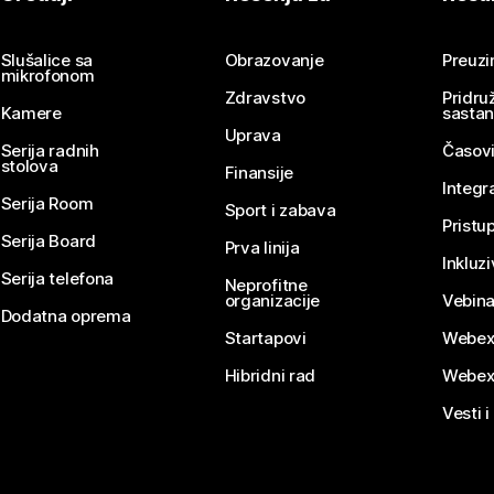
Pošaljite pitanje
Slušalice sa
Obrazovanje
Preuz
mikrofonom
Zdravstvo
Pridru
Kamere
sasta
Uprava
Serija radnih
Časovi
stolova
Finansije
Integr
Serija Room
Sport i zabava
Pristu
Serija Board
Prva linija
Inkluz
Serija telefona
Neprofitne
organizacije
Vebina
Dodatna oprema
Startapovi
Webex
Hibridni rad
Webex
Vesti i