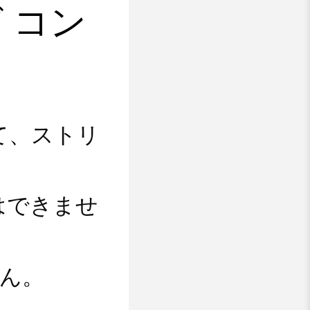
 コン
て、ストリ
はできませ
せん。