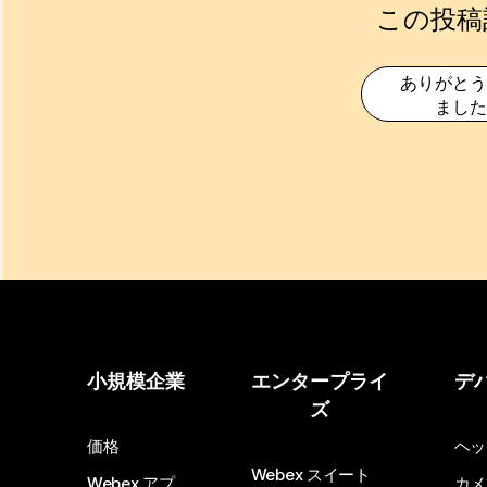
この投稿
ありがとう
ました
小規模企業
エンタープライ
デ
ズ
価格
ヘッ
Webex スイート
Webex アプ
カメ