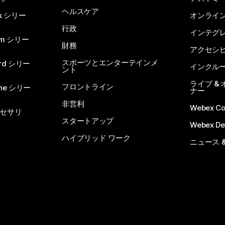
ヘルスケア
sk シリー
オンライ
行政
インテグ
om シリー
財務
アクセシ
スポーツとエンターテインメ
rd シリー
インクル
ント
ライブ &
フロントライン
one シリー
ナー
非営利
Webex C
セサリ
スタートアップ
Webex De
ハイブリッド ワーク
ニュース 