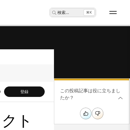
検索
...
⌘K
この投稿記事は役に立ちまし
登録
たか？
スクト