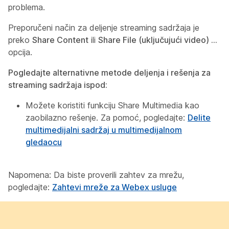
problema.
Preporučeni način za deljenje streaming sadržaja je
preko
Share Content
ili
Share File (uključujući video) ...
opcija.
Pogledajte alternativne metode deljenja i rešenja za
streaming sadržaja ispod:
Možete koristiti funkciju Share Multimedia kao
zaobilazno rešenje. Za pomoć, pogledajte:
Delite
multimedijalni sadržaj u multimedijalnom
gledaocu
Napomena: Da biste proverili zahtev za mrežu,
pogledajte:
Zahtevi mreže za Webex usluge