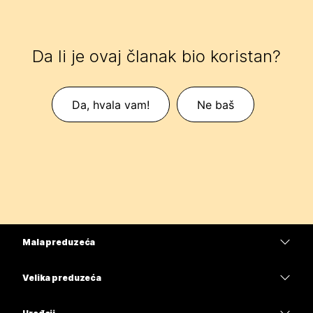
Da li je ovaj članak bio koristan?
Da, hvala vam!
Ne baš
Mala preduzeća
Cene
Velika preduzeća
Aplikacija Webex
Webex Suite