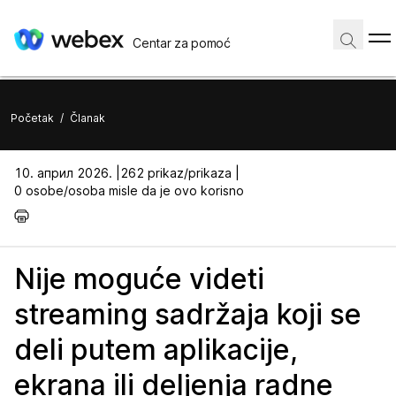
Centar za pomoć
Početak
/
Članak
10. април 2026. |
262 prikaz/prikaza |
0 osobe/osoba misle da je ovo korisno
Nije moguće videti
streaming sadržaja koji se
deli putem aplikacije,
ekrana ili deljenja radne