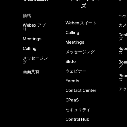
ズ
価格
ヘッ
Webex スイート
Webex アプ
カメ
リ
Calling
De
Meetings
ズ
Meetings
Calling
Ro
メッセージング
ズ
メッセージン
Slido
グ
Boa
ズ
ウェビナー
画面共有
Ph
ズ
Events
アク
Contact Center
CPaaS
セキュリティ
Control Hub