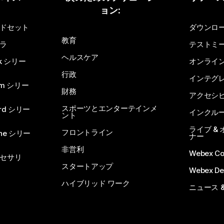
ョン:
質問を投稿してください
ドセット
ダウンロ
教育
ラ
テストミ
ヘルスケア
sk シリー
オンライ
行政
インテグ
om シリー
財務
アクセシ
スポーツとエンターテインメ
rd シリー
インクル
ント
ライブ &
フロントライン
one シリー
ナー
非営利
Webex C
セサリ
スタートアップ
Webex De
ハイブリッド ワーク
ニュース 