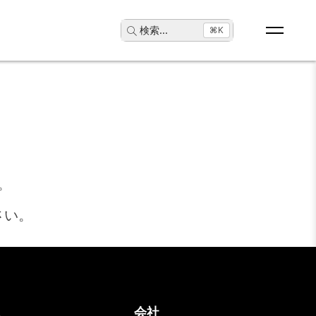
検索
...
⌘K
。
さい。
ス
会社