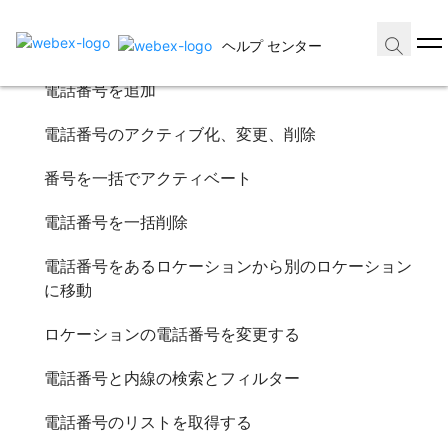
この記事の内容
電話番号を追加
この記事の内容
ヘルプ センター
電話番号のアクティブ化、変更、削除
番号を一括でアクティベート
電話番号を追加
電話番号を一括削除
電話番号をあるロケーションから別のロケーションに移動
電話番号のアクティブ化、変更、削除
ロケーションの電話番号を変更する
電話番号と内線の検索とフィルター
番号を一括でアクティベート
電話番号のリストを取得する
ホーム
電話番号を一括削除
/
投稿記事
電話番号をあるロケーションから別のロケーション
2026年8月07日 |
に移動
3670 回表示 |
0 人がこの投稿記事が役に立ったと
考えています
ロケーションの電話番号を変更する
Control Hub で電話番号を管理する
この記事の内容
電話番号と内線の検索とフィルター
フィードバックがある場合
電話番号のリストを取得する
Control Hub では、管理者は組織に電話番号を表示、アクティベート、
削除、追加したり、異なるロケーション間で電話番号を転送したりでき