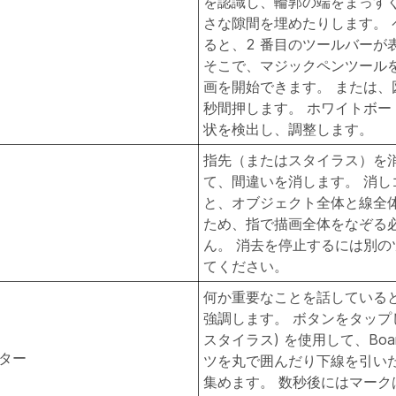
を認識し、輪郭の端をまっす
さな隙間を埋めたりします。 
ると、2 番目のツールバーが
そこで、マジックペンツール
画を開始できます。 または、
秒間押します。 ホワイトボー
状を検出し、調整します。
指先（またはスタイラス）を
て、間違いを消します。 消し
と、オブジェクト全体と線全
ため、指で描画全体をなぞる
ん。 消去を停止するには別の
てください。
何か重要なことを話している
強調します。 ボタンをタップ
スタイラス) を使用して、Boa
ター
ツを丸で囲んだり下線を引い
集めます。 数秒後にはマーク