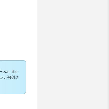
oom Bar、
リーンが接続さ