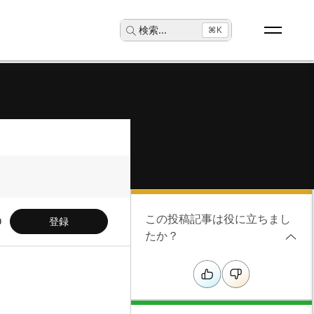
検索
...
⌘K
この投稿記事は役に立ちまし
登録
たか？