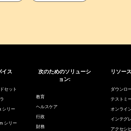
バイス
次のためのソリューシ
リソー
ョン:
ドセット
ダウンロ
教育
ラ
テストミ
ヘルスケア
sk シリー
オンライ
行政
インテグ
om シリー
財務
アクセシ