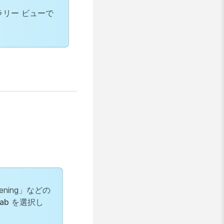
リー ビューで
vening」などの
ab
を選択し