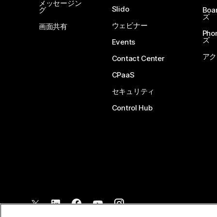
メッセージン
Slido
グ
Boa
ズ
ウェビナー
画面共有
Ph
ズ
Events
アク
Contact Center
CPaaS
セキュリティ
Control Hub