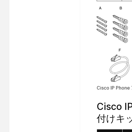
Cisco IP P
Cisco
付けキ