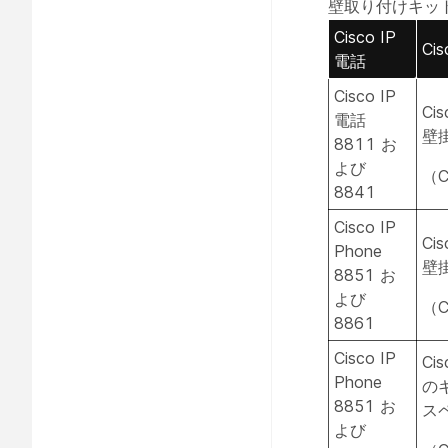
壁取り付けキット Ci
Cisco IP
Ci
電話
Cisco IP
Ci
電話
壁
8811 お
よび
（C
8841
Cisco IP
Ci
Phone
壁
8851 お
よび
（C
8861
Cisco IP
Ci
Phone
の
8851 お
ス
よび