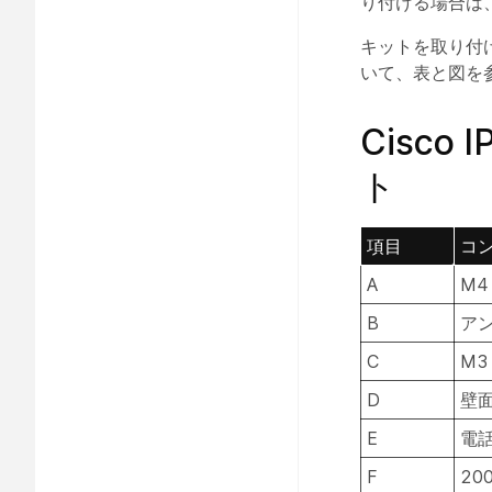
り付ける場合は
キットを取り付
いて、表と図を
Cisco
ト
項目
コ
A
M4
B
アン
C
M3
D
壁面
E
電話
F
20