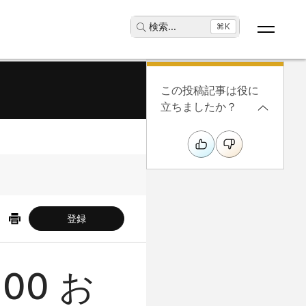
検索
...
⌘K
この投稿記事は役に
立ちましたか？
登録
800 お