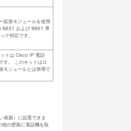
ー拡張モジュールを使用
e 8851 および 8861 専
ロック対応です。
は Cisco IP 電話
専用です。 このキットはロ
張モジュールとは併用で
い表面）に設置できま
の他の壁面に電話機を取