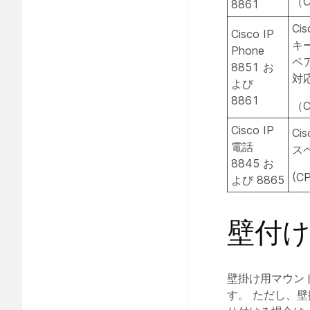
（C
8861
Ci
Cisco IP
キ
Phone
ペ
8851 お
対
よび
8861
（C
Cisco IP
Ci
電話
ス
8845 お
(C
よび 8865
壁付
壁掛け用マウン
す。 ただし、