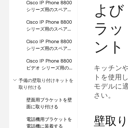
Cisco IP Phone 8800
よび
シリーズ用のスペア壁
取り付けキット
Cisco IP Phone 8800
ラッ
シリーズ用のスペア壁
取り付けキット、シン
ント
Cisco IP Phone 8800
グル 28 キー拡張モジ
シリーズ用のスペア壁
ュール (ロック可能) 付
取り付けキット (シン
き
Cisco IP Phone 8800
グル 36 キー拡張モジ
キッチン
ビデオ シリーズ用のス
ュール付属)
ペア壁取り付けキット
トを使用し
予備の壁取り付けキットを
モデルに
取り付ける
さい。
壁面用ブラケットを壁
面に取り付ける
壁取
電話機用ブラケットを
電話機に装着する