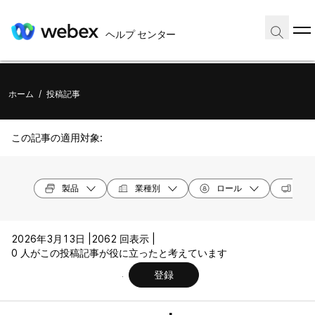
ヘルプ センター
ホーム
/
投稿記事
この記事の適用対象:
製品
業種別
ロール
オペ
2026年3月13日 |
2062 回表示 |
0 人がこの投稿記事が役に立ったと考えています
登録