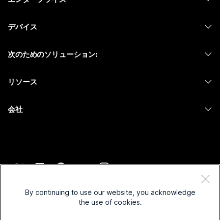
Webex アプリ
Webex スイート
デバイス
Meetings
Calling
ヘッドセット
Calling
次のためのソリューション:
Meetings
カメラ
メッセージング
教育
メッセージング
リソース
Desk シリーズ
画面共有
ヘルスケア
Slido
ダウンロード
Room シリーズ
会社
行政
ウェビナー
テストミーティングに参加
Board シリーズ
Cisco
財務
Events
オンラインクラス
Phone シリーズ
サポートへお問い合わせ
スポーツとエンターテインメント
Contact Center
インテグレーション
アクセサリ
セールスに問い合わせ
フロントライン
CPaaS
アクセシビリティ
利用規約
Webex Blog
非営利
セキュリティ
By continuing to use our website, you acknowledge
インクルージョン
プライバシーステートメント
the use of cookies.
Webex ソート リーダーシップ
スタートアップ
Control Hub
クッキー
ライブ & オンデマンド ウェビナー