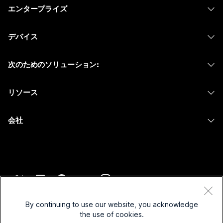
エンタープライズ
Webex アプリ
Webex スイート
デバイス
Meetings
Calling
ヘッドセット
Calling
次のためのソリューション:
Meetings
カメラ
メッセージング
教育
メッセージング
リソース
Desk シリーズ
画面共有
ヘルスケア
Slido
ダウンロード
Room シリーズ
会社
行政
ウェビナー
テストミーティングに参加
Board シリーズ
Cisco
財務
Events
オンラインクラス
Phone シリーズ
サポートへお問い合わせ
スポーツとエンターテインメント
Contact Center
インテグレーション
アクセサリ
セールスに問い合わせ
フロントライン
CPaaS
アクセシビリティ
利用規約
Webex Blog
非営利
セキュリティ
By continuing to use our website, you acknowledge
インクルージョン
プライバシーステートメント
the use of cookies.
Webex ソート リーダーシップ
スタートアップ
Control Hub