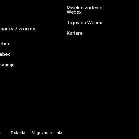
Miselno vodenje
Webex
Trgovina Webex
narji v živo in na
Kariere
ebex
Webex
ovacije
sti
Piškotki
Blagovne znamke