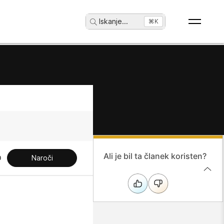
Iskanje
...
⌘K
Ali je bil ta članek koristen?
Naroči