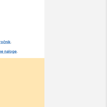
ročnik
.
ne naloge
.