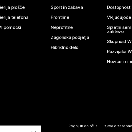
Serija plošče
Šport in zabava
Dostopnost
Serija telefona
Frontline
Vključujoče
Pripomočki
Neprofitne
Spletni semi
zahtevo
Zagonska podjetja
Skupnost W
Hibridno delo
Razvijalci 
Novice in in
Pogoji in določila
Izjava o zasebno