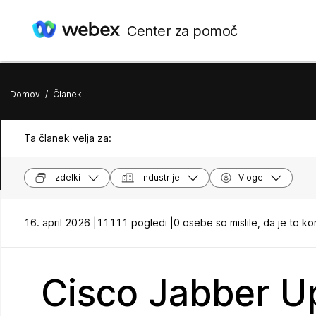
Center za pomoč
Domov
/
Članek
Ta članek velja za:
Izdelki
Industrije
Vloge
16. april 2026 |
11111 pogledi |
0 osebe so mislile, da je to ko
Cisco Jabber Up