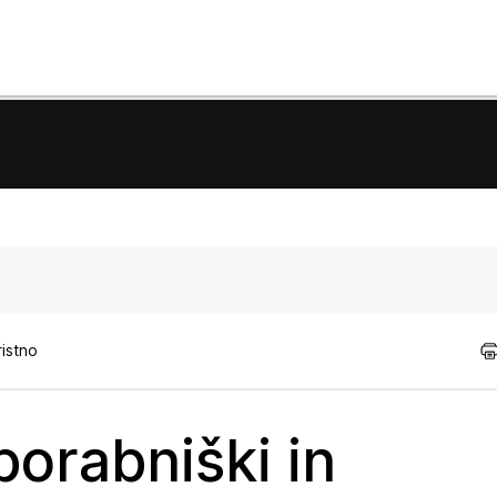
ristno
orabniški in