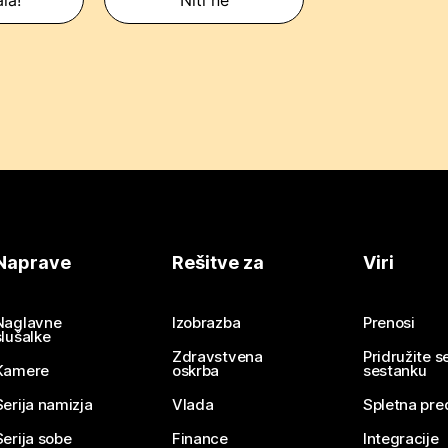
Naprave
Rešitve za
Viri
Naglavne
Izobrazba
Prenosi
slušalke
Zdravstvena
Pridružite 
Kamere
oskrba
sestanku
Serija namizja
Vlada
Spletna pre
Serija sobe
Finance
Integracije