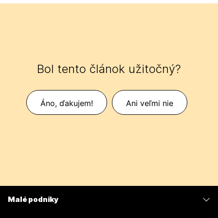
Bol tento článok užitočný?
Áno, ďakujem!
Ani veľmi nie
Malé podniky
Ceny