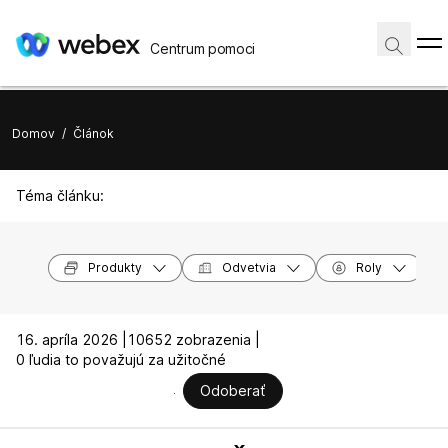
Centrum pomoci
Domov
/
Článok
Téma článku:
Produkty
Odvetvia
Roly
16. apríla 2026 |
10652 zobrazenia |
0 ľudia to považujú za užitočné
Odoberať