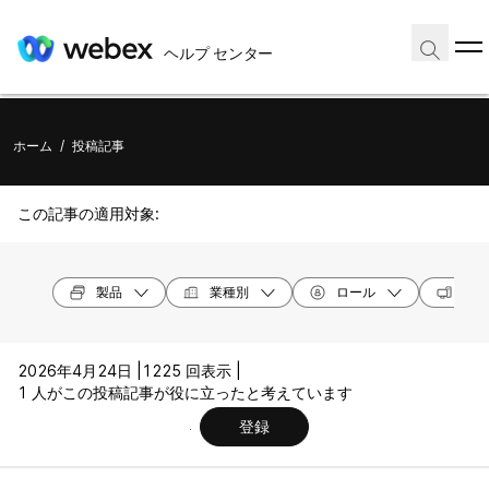
ヘルプ センター
ホーム
/
投稿記事
この記事の適用対象:
製品
業種別
ロール
オペ
2026年4月24日 |
1225 回表示 |
1 人がこの投稿記事が役に立ったと考えています
登録