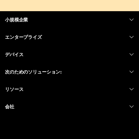
小規模企業
価格
エンタープライズ
Webex アプリ
Webex スイート
デバイス
Meetings
Calling
ヘッドセット
Calling
次のためのソリューション:
Meetings
カメラ
メッセージング
教育
メッセージング
リソース
Desk シリーズ
画面共有
ヘルスケア
Slido
ダウンロード
Room シリーズ
会社
行政
ウェビナー
テストミーティングに参加
Board シリーズ
Cisco
財務
Events
オンラインクラス
Phone シリーズ
サポートへお問い合わせ
スポーツとエンターテインメント
Contact Center
インテグレーション
アクセサリ