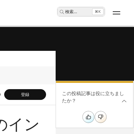
検索
...
⌘K
この投稿記事は役に立ちまし
登録
たか？
ルのイン