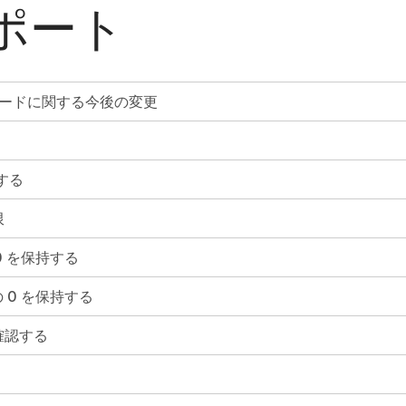
ポート
グ コードに関する今後の変更
成する
限
 0 を保持する
頭の 0 を保持する
確認する