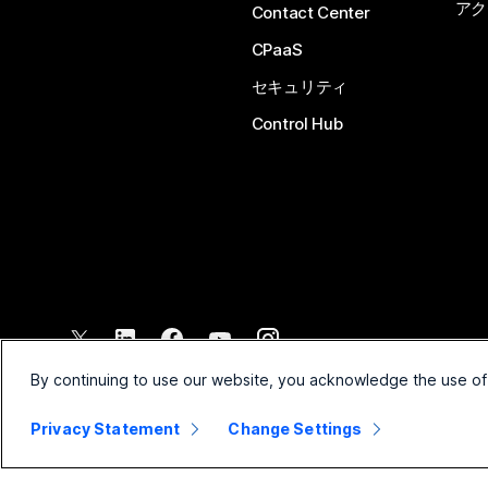
アク
Contact Center
CPaaS
セキュリティ
Control Hub
©
2026
Cisco and/or its affiliates. All rights reserved.
By continuing to use our website, you acknowledge the use of
Privacy Statement
Change Settings