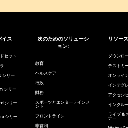
バイス
次のためのソリューシ
リソー
ョン:
ドセット
ダウンロ
教育
ラ
テストミ
ヘルスケア
sk シリー
オンライ
行政
インテグ
om シリー
財務
アクセシ
スポーツとエンターテインメ
rd シリー
インクル
ント
ライブ &
フロントライン
one シリー
ナー
非営利
Webex C