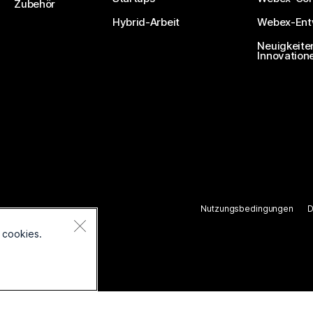
Zubehör
Hybrid-Arbeit
Webex-Entw
Neuigkeite
Innovation
Nutzungsbedingungen
D
ten.
 cookies.