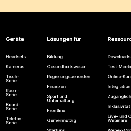
Geräte
Lösungen für
Ressour
Headsets
Bildung
Downloads
Kameras
Gesundheitswesen
Test-Meeti
Tisch-
Regierungsbehörden
Online-Kur
Serie
Finanzen
Integratio
Room-
Serie
Sport und
Zugänglich
Unterhaltung
Board-
Inklusivität
Serie
Frontline
Live- und
Telefon-
Gemeinnützig
Webinare
Serie
Startups
Webex-Co