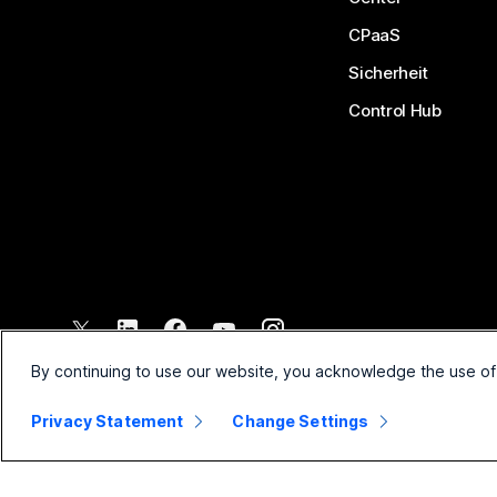
CPaaS
Sicherheit
Control Hub
©
2026
Cisco und/oder Partnerunternehmen. Alle Rechte vorbehal
By continuing to use our website, you acknowledge the use of
Privacy Statement
Change Settings