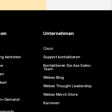
cen
Unternehmen
Cisco
ng beitreten
Support kontaktieren
se
Kontaktieren Sie das Sales-
Team
nen
Webex Blog
keit
Webex Thought Leadership
Webex Merch Store
 On-Demand-
Karrieren
mmunity