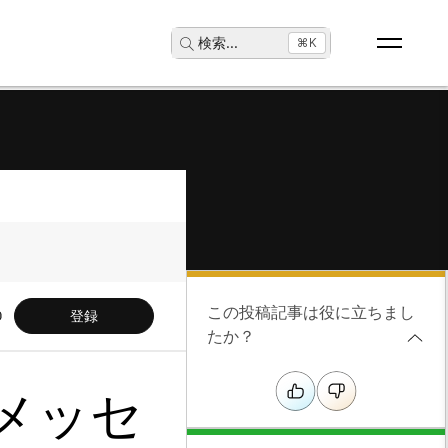
検索
...
⌘K
この投稿記事は役に立ちまし
登録
たか？
 メッセ