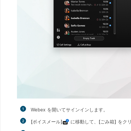
1
Webex を開いてサインインします。
2
[ボイスメール]
に移動して、
[ごみ箱]
をクリ