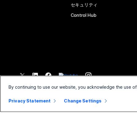
セキュリティ
Control Hub
©
2026
Cisco and/or its affiliates. All rights reserved.
By continuing to use our website, you acknowledge the use of
Privacy Statement
Change Settings