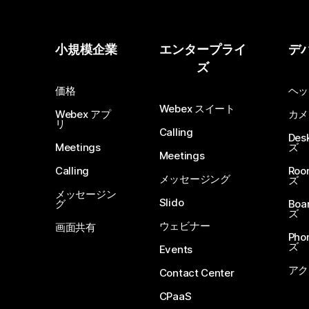
小規模企業
エンタープライ
デ
ズ
価格
ヘッ
Webex スイート
Webex アプ
カメ
リ
Calling
De
Meetings
ズ
Meetings
Calling
Ro
メッセージング
ズ
メッセージン
Slido
グ
Boa
ズ
ウェビナー
画面共有
Ph
ズ
Events
アク
Contact Center
CPaaS