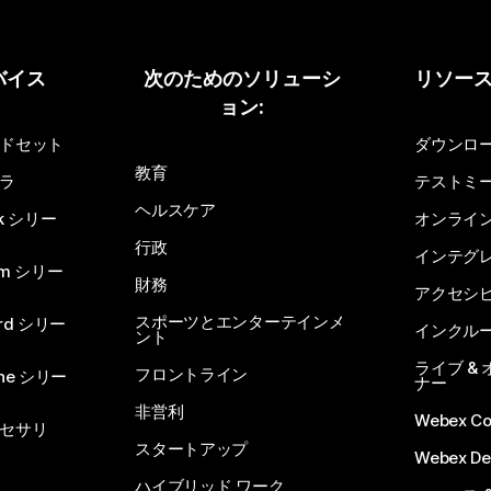
バイス
次のためのソリューシ
リソー
ョン:
ドセット
ダウンロ
教育
ラ
テストミ
ヘルスケア
sk シリー
オンライ
行政
インテグ
om シリー
財務
アクセシ
スポーツとエンターテインメ
rd シリー
インクル
ント
ライブ &
フロントライン
one シリー
ナー
非営利
Webex C
セサリ
スタートアップ
Webex De
ハイブリッド ワーク