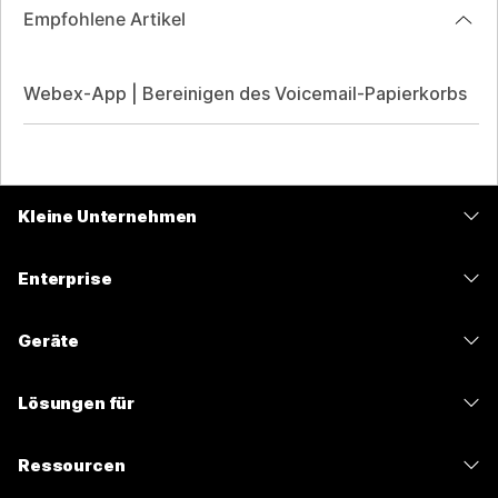
Empfohlene Artikel
Webex-App | Bereinigen des Voicemail-Papierkorbs
Kleine Unternehmen
Preise
Enterprise
Webex-App
Webex Suite
Geräte
Meetings
Calling
Headsets
Calling
Lösungen für
Meetings
Kameras
Nachrichten
Bildung
Nachrichten
Ressourcen
Tisch-Serie
Teilen von Bildschirminhalten
Gesundheitswesen
Slido