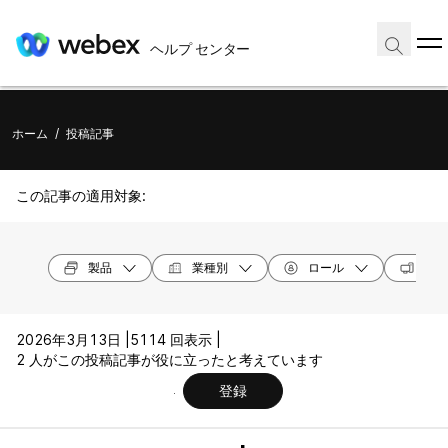
ヘルプ センター
ホーム
/
投稿記事
この記事の適用対象:
製品
業種別
ロール
オペ
2026年3月13日 |
5114 回表示 |
2 人がこの投稿記事が役に立ったと考えています
登録