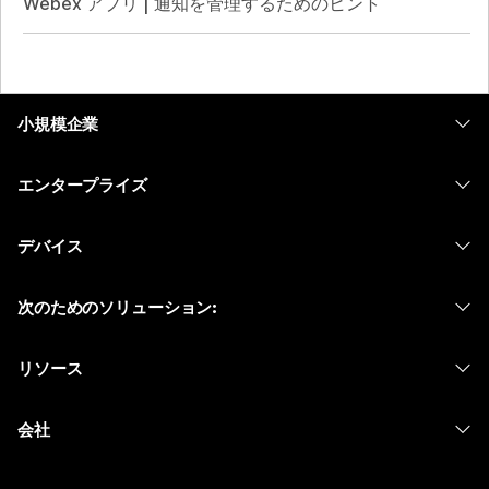
Webex アプリ | 通知を管理するためのヒント
小規模企業
価格
エンタープライズ
Webex アプリ
Webex スイート
デバイス
Meetings
Calling
ヘッドセット
Calling
次のためのソリューション:
Meetings
カメラ
メッセージング
教育
メッセージング
リソース
Desk シリーズ
画面共有
ヘルスケア
Slido
ダウンロード
Room シリーズ
会社
行政
ウェビナー
テストミーティングに参加
Board シリーズ
Cisco
財務
Events