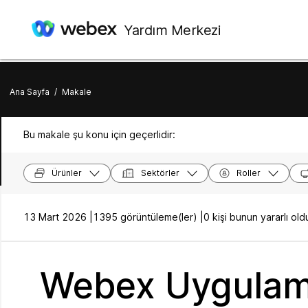
Yardım Merkezi
Ana Sayfa
/
Makale
Bu makale şu konu için geçerlidir:
Ürünler
Sektörler
Roller
13 Mart 2026 |
1395 görüntüleme(ler) |
0 kişi bunun yararlı o
Webex Uygulaması