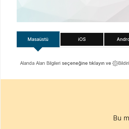
Masaüstü
iOS
Andr
Alanda Alan Bilgileri
seçeneğine tıklayın ve
Bildi
Bu m