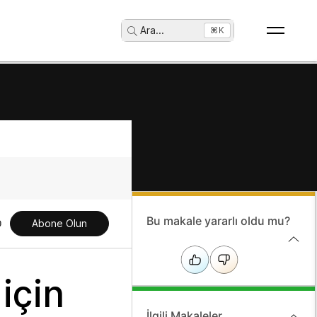
Ara
...
⌘K
Bu makale yararlı oldu mu?
Abone Olun
için
İlgili Makaleler