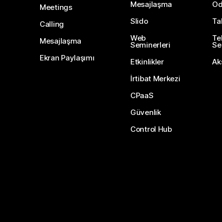
Mesajlaşma
Od
Meetings
Slido
Ta
Calling
Web
Te
Mesajlaşma
Seminerleri
Ser
Ekran Paylaşımı
Etkinlikler
Ak
İrtibat Merkezi
CPaaS
Güvenlik
Control Hub