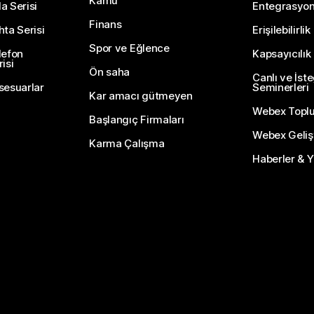
Kamu
a Serisi
Entegrasyo
Finans
hta Serisi
Erişilebilirlik
Spor ve Eğlence
lefon
Kapsayıcılık
isi
Ön saha
Canlı ve İst
sesuarlar
Seminerleri
Kar amacı gütmeyen
Webex Topl
Başlangıç Firmaları
Webex Gelişti
Karma Çalışma
Haberler & Ye