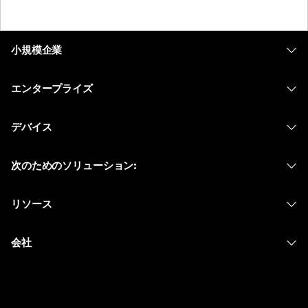
小規模企業
価格
エンタープライズ
Webex アプリ
Webex スイート
デバイス
Meetings
Calling
ヘッドセット
Calling
次のためのソリューション:
Meetings
カメラ
メッセージング
教育
メッセージング
リソース
Desk シリーズ
画面共有
ヘルスケア
Slido
ダウンロード
Room シリーズ
会社
行政
ウェビナー
テストミーティングに参加
Board シリーズ
Cisco
財務
Events
オンラインクラス
Phone シリーズ
サポートへお問い合わせ
スポーツとエンターテインメント
Contact Center