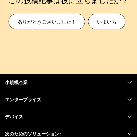
この投稿記事は役に立ちましたか？
ありがとうございました！
いまいち
小規模企業
価格
エンタープライズ
Webex アプリ
Webex スイート
デバイス
Meetings
Calling
ヘッドセット
Calling
次のためのソリューション:
Meetings