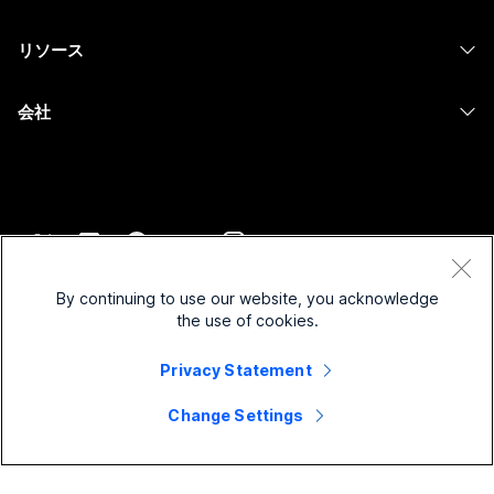
カメラ
メッセージング
教育
メッセージング
リソース
Desk シリーズ
画面共有
ヘルスケア
Slido
ダウンロード
Room シリーズ
会社
行政
ウェビナー
テストミーティングに参加
Board シリーズ
Cisco
財務
Events
オンラインクラス
Phone シリーズ
サポートへお問い合わせ
スポーツとエンターテインメント
Contact Center
インテグレーション
アクセサリ
セールスに問い合わせ
フロントライン
CPaaS
アクセシビリティ
利用規約
Webex Blog
非営利
セキュリティ
By continuing to use our website, you acknowledge
インクルージョン
プライバシーステートメント
the use of cookies.
Webex ソート リーダーシップ
スタートアップ
Control Hub
クッキー
ライブ & オンデマンド ウェビナー
Webex Merch Store
Privacy Statement
商標
ハイブリッド ワーク
Webex Community
©
2026
Cisco and/or its affiliates. All rights reserved.
キャリア
Change Settings
Webex Developers
ニュース & イノベーション