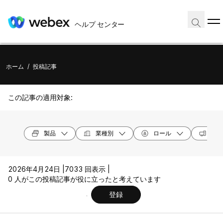
ヘルプ センター
ホーム
/
投稿記事
この記事の適用対象:
製品
業種別
ロール
オペ
2026年4月24日 |
7033 回表示 |
0 人がこの投稿記事が役に立ったと考えています
登録