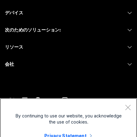
Webex アプリ
Webex スイート
何をお探しですか?
デバイス
Meetings
Calling
ヘッドセット
Calling
質問を投稿してください
次のためのソリューション:
Meetings
カメラ
メッセージング
教育
メッセージング
リソース
Desk シリーズ
画面共有
ヘルスケア
Slido
ダウンロード
Room シリーズ
会社
行政
ウェビナー
テストミーティングに参加
Board シリーズ
Cisco
財務
Events
オンラインクラス
Phone シリーズ
サポートへお問い合わせ
スポーツとエンターテインメント
Contact Center
インテグレーション
アクセサリ
セールスに問い合わせ
フロントライン
CPaaS
アクセシビリティ
利用規約
Webex Blog
非営利
セキュリティ
By continuing to use our website, you acknowledge
インクルージョン
プライバシーステートメント
the use of cookies.
Webex ソート リーダーシップ
スタートアップ
Control Hub
クッキー
ライブ & オンデマンド ウェビナー
Privacy Statement
Webex Merch Store
商標
ハイブリッド ワーク