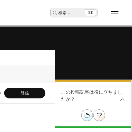
検索
...
⌘K
この投稿記事は役に立ちまし
登録
たか？