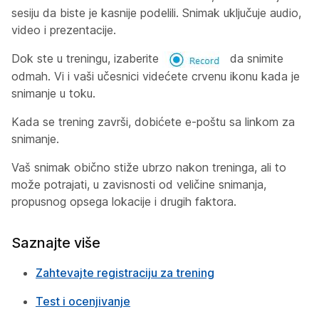
sesiju da biste je kasnije podelili. Snimak uključuje audio,
video i prezentacije.
Dok ste u treningu, izaberite
da snimite
odmah. Vi i vaši učesnici videćete crvenu ikonu kada je
snimanje u toku.
Kada se trening završi, dobićete e-poštu sa linkom za
snimanje.
Vaš snimak obično stiže ubrzo nakon treninga, ali to
može potrajati, u zavisnosti od veličine snimanja,
propusnog opsega lokacije i drugih faktora.
Saznajte više
Zahtevajte registraciju za trening
Test i ocenjivanje