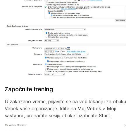
Započnite trening
U zakazano vreme, prijavite se na veb lokaciju za obuku
Vebek vaše organizacije. Idite na
Moj Vebek
>
Moji
sastanci
, pronađite sesiju obuke i izaberite
Start
.