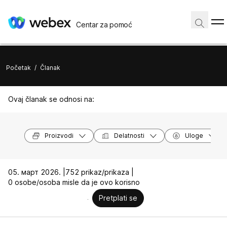
Centar za pomoć
Početak
/
Članak
Ovaj članak se odnosi na:
Proizvodi
Delatnosti
Uloge
05. март 2026. |
752 prikaz/prikaza |
0 osobe/osoba misle da je ovo korisno
Pretplati se