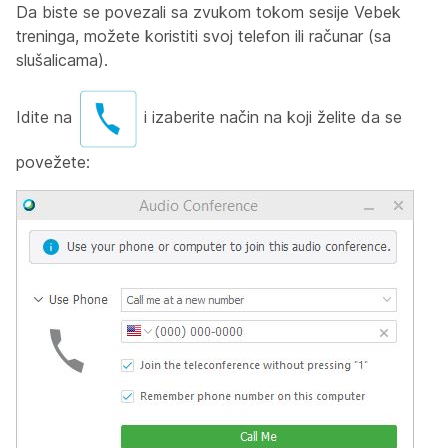
Da biste se povezali sa zvukom tokom sesije Vebek
treninga, možete koristiti svoj telefon ili računar (sa
slušalicama).
Idite na
i izaberite način na koji želite da se
povežete: