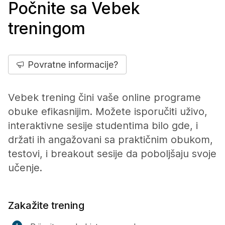
Počnite sa Vebek
treningom
Povratne informacije?
Vebek trening čini vaše online programe
obuke efikasnijim. Možete isporučiti uživo,
interaktivne sesije studentima bilo gde, i
držati ih angažovani sa praktičnim obukom,
testovi, i breakout sesije da poboljšaju svoje
učenje.
Zakažite trening