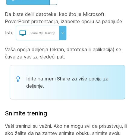
Da biste delili datoteke, kao što je Microsoft
PoverPoint prezentacija, izaberite opciju sa padajuće
liste
.
Vaša opcija deljenja (ekran, datoteka ili aplikacija) se
čuva za vas za sledeći put.
Idite na
meni Share
za više opcija za
deljenje.
Snimite trening
Vaši treninzi su važni. Ako ne mogu svi da prisustvuju, ili
ako želite da na zahtev snimite obuku, snimite svoju