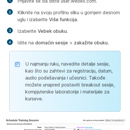
Prijavite se da biste user.webex.com
.
Kliknite na svoju profilnu sliku u gornjem desnom
uglu i izaberite
Više funkcija
.
Izaberite
Vebek obuku
.
Idite na
domaćin sesije
>
zakažite obuku
.
U najmanju ruku, navedite detalje sesije,
kao što su zahtevi za registraciju, datum,
audio podešavanja i učesnici. Takođe
možete unapred postaviti breakout sesije,
kompjuterske laboratorije i materijale za
kurseve.