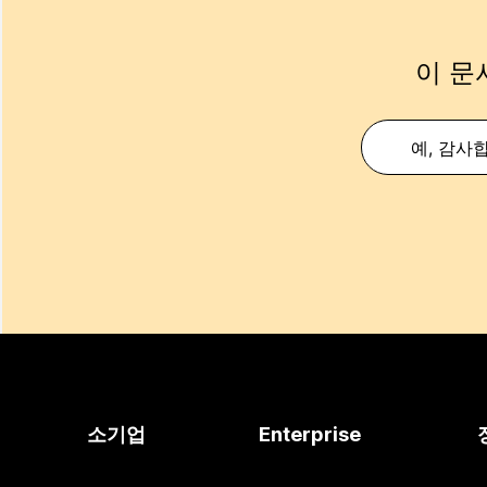
이 문
예, 감사
소기업
Enterprise