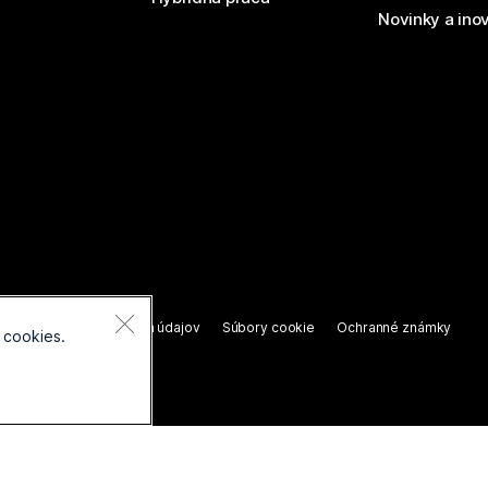
Novinky a ino
áva vyhradené.
nie o ochrane osobných údajov
Súbory cookie
Ochranné známky
 cookies.