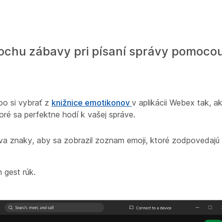
trochu zábavy pri písaní správy pomoco
bo si vybrať z
knižnice emotikonov
v aplikácii Webex tak, ak
oré sa perfektne hodí k vašej správe.
 dva znaky, aby sa zobrazil zoznam emoji, ktoré zodpovedaj
 gest rúk.