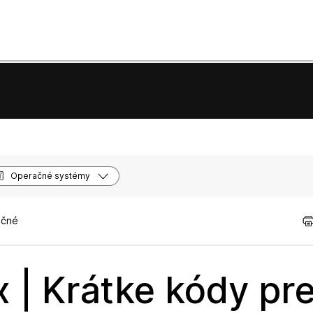
Operačné systémy
očné
 | Krátke kódy pr