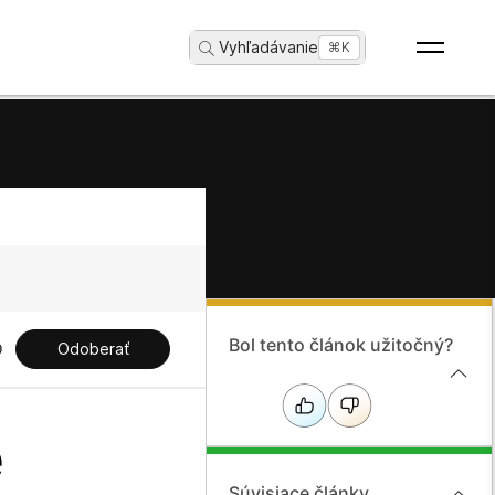
Vyhľadávanie
...
⌘K
Bol tento článok užitočný?
Odoberať
e
Súvisiace články