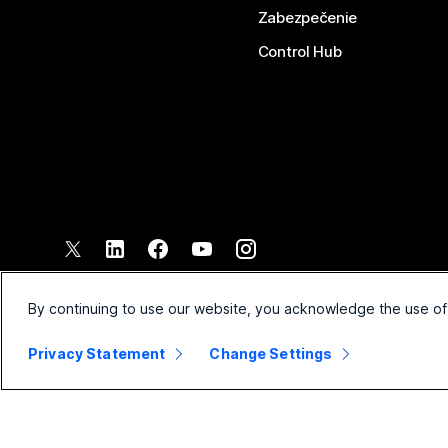
Zabezpečenie
Control Hub
©
2026
Spoločnosť Cisco a jej pridružené spoločnosti. Všetky pr
Zmluvné podmienky
Vyhláse
By continuing to use our website, you acknowledge the use of
Privacy Statement
Change Settings