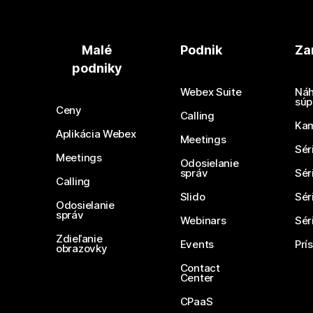
Malé
Podnik
Za
podniky
Webex Suite
Náh
súp
Ceny
Calling
Ka
Aplikácia Webex
Meetings
Sér
Meetings
Odosielanie
správ
Sér
Calling
Slido
Sér
Odosielanie
správ
Webinars
Sér
Zdieľanie
Events
Prí
obrazovky
Contact
Center
CPaaS