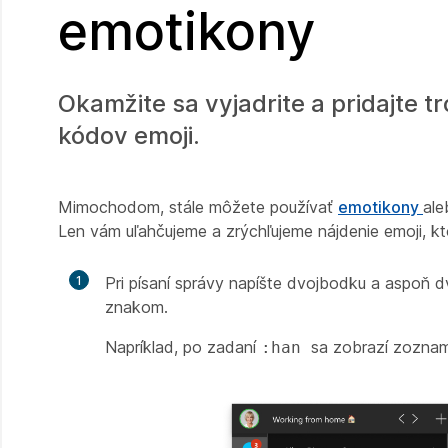
emotikony
Okamžite sa vyjadrite a pridajte 
kódov emoji.
Mimochodom, stále môžete používať
emotikony
ale
Len vám uľahčujeme a zrýchľujeme nájdenie emoji, kt
1
Pri písaní správy napíšte dvojbodku a aspoň
znakom.
Napríklad, po zadaní
sa zobrazí zoznam
:han