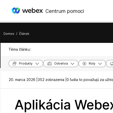
Centrum pomoci
Domov
/
Článok
Téma článku:
Produkty
Odvetvia
Roly
20. marca 2026 |
352 zobrazenia |
0 ľudia to považujú za užit
Aplikácia Webex