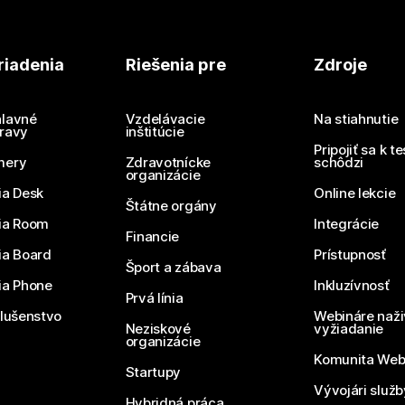
riadenia
Riešenia pre
Zdroje
lavné
Vzdelávacie
Na stiahnutie
ravy
inštitúcie
Pripojiť sa k t
mery
Zdravotnícke
schôdzi
organizácie
ia Desk
Online lekcie
Štátne orgány
ia Room
Integrácie
Financie
ia Board
Prístupnosť
Šport a zábava
ia Phone
Inkluzívnosť
Prvá línia
slušenstvo
Webináre naži
Neziskové
vyžiadanie
organizácie
Komunita We
Startupy
Vývojári služ
Hybridná práca