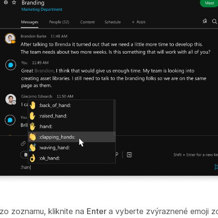
 zo zoznamu, kliknite na
Enter
a vyberte zvýraznené emoji 