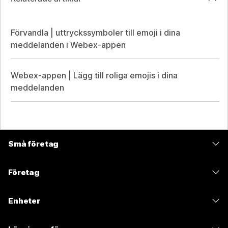
Förvandla | uttryckssymboler till emoji i dina
meddelanden i Webex-appen
Webex-appen | Lägg till roliga emojis i dina
meddelanden
Små företag
Prissättning
Företag
Webex-appen
Webex Suite
Enheter
Möten
Calling
Headset
Calling