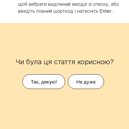
щоб вибрати виділений емодзі зі списку, або
введіть повний шорткод і натисніть
Enter
.
Чи була ця стаття корисною?
Так, дякую!
Не дуже