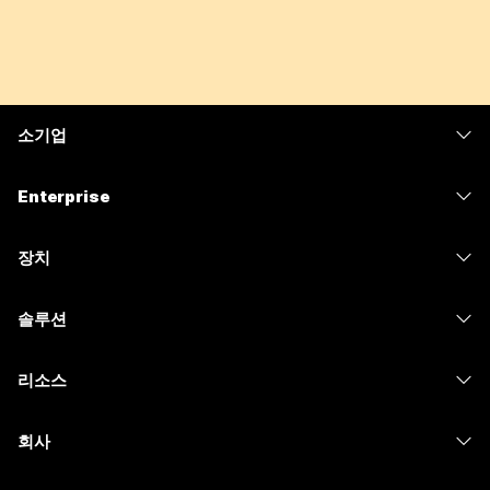
소기업
가격
Enterprise
Webex 앱
Webex Suite
장치
Meetings
Calling
헤드셋
Calling
솔루션
Meetings
카메라
메시징
교육
메시징
리소스
Desk 시리즈
화면 공유
의료 서비스
Slido
다운로드
Room 시리즈
회사
정부
Webinars
테스트 미팅 참여하기
Board 시리즈
Cisco
재무