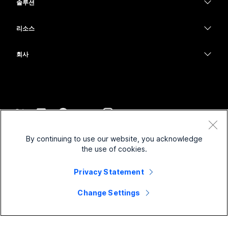
Calling
솔루션
Meetings
카메라
교육
메시징
메시징
리소스
Desk 시리즈
의료 서비스
화면 공유
다운로드
Slido
Room 시리즈
회사
정부
테스트 미팅 참여하기
Webinars
Cisco
Board 시리즈
재무
온라인 학습
이벤트
지원 연락처
전화 시리즈
스포츠 및 엔터테인먼트
통합
Contact Center
영업팀에 문의
보조 프로그램
최전선
접근성
CPaaS
약관 및 조건
Webex Blog
By continuing to use our website, you acknowledge
비영리
개인 정보 보호 정책
포용성
보안
the use of cookies.
Webex 사고적 리더십
쿠키
스타트업
실시간 및 주문형 웨비나
Control Hub
Webex Merch 스토어
Privacy Statement
등록 상표
하이브리드 작업
Webex 커뮤니티
©
2026
Cisco 및/또는 관련 제휴. All rights reserved.
경력
Change Settings
Webex 개발자
뉴스 및 혁신