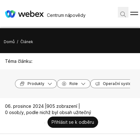
Centrum nápovědy
Domů
/
Článek
Téma článku:
Produkty
Role
Operační systémy
06. prosince 2024 |
905 zobrazení |
0 osob/y, podle nichž byl obsah užitečný
Přihlásit se k odběru