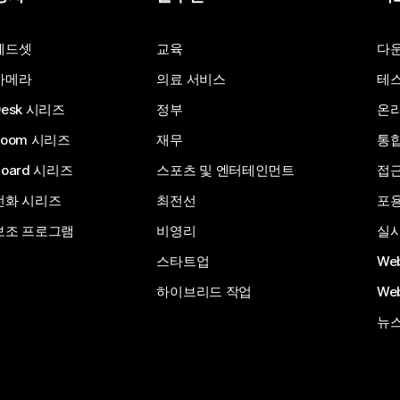
질문 제출
헤드셋
교육
다
카메라
의료 서비스
테스
Desk 시리즈
정부
온라
Room 시리즈
재무
통
Board 시리즈
스포츠 및 엔터테인먼트
접
전화 시리즈
최전선
포
보조 프로그램
비영리
실시
스타트업
We
하이브리드 작업
We
뉴스