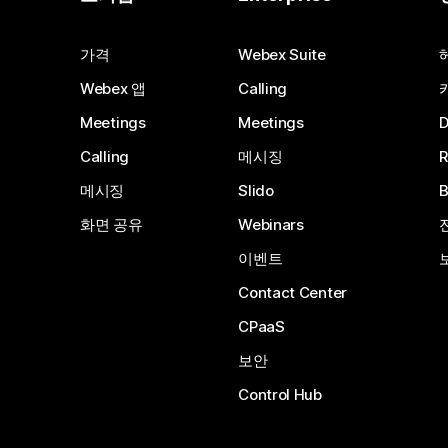
가격
Webex Suite
Webex 앱
Calling
Meetings
Meetings
Calling
메시징
메시징
Slido
화면 공유
Webinars
이벤트
Contact Center
CPaaS
보안
Control Hub