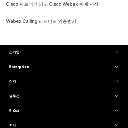
Cisco 파트너가 되고 Cisco Webex 판매 시작
Webex Calling 파트너로 인증받기
소기업
가격
Enterprise
Webex 앱
Webex Suite
장치
Meetings
Calling
헤드셋
Calling
솔루션
Meetings
카메라
교육
메시징
메시징
리소스
Desk 시리즈
의료 서비스
화면 공유
다운로드
Slido
Room 시리즈
회사