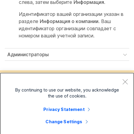
слева, затем выберите
Информация
.
Идентификатор вашей организации указан в
разделе
Информация о компании
. Ваш
идентификатор организации совпадает с
номером вашей учетной записи.
Администраторы
By continuing to use our website, you acknowledge
the use of cookies.
Была ли статья полезной?
Privacy Statement
Change Settings
Да, спасибо!
Не совсем