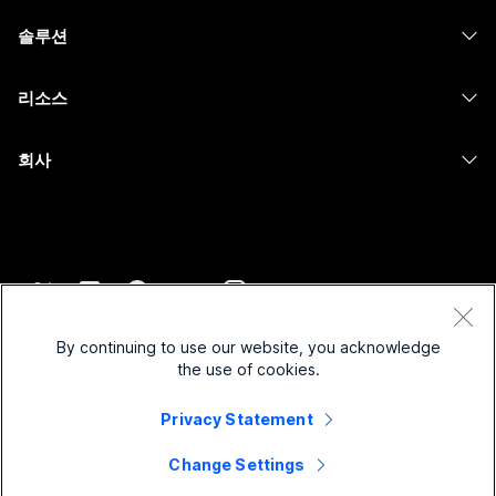
헤드셋
Calling
솔루션
Meetings
카메라
메시징
교육
메시징
리소스
Desk 시리즈
화면 공유
의료 서비스
Slido
다운로드
Room 시리즈
회사
정부
Webinars
테스트 미팅 참여하기
Board 시리즈
Cisco
재무
이벤트
온라인 학습
전화 시리즈
지원 연락처
스포츠 및 엔터테인먼트
Contact Center
통합
보조 프로그램
영업팀에 문의
최전선
CPaaS
접근성
약관 및 조건
Webex Blog
비영리
보안
By continuing to use our website, you acknowledge
포용성
개인 정보 보호 정책
the use of cookies.
Webex 사고적 리더십
스타트업
Control Hub
쿠키
실시간 및 주문형 웨비나
Webex Merch 스토어
Privacy Statement
등록 상표
하이브리드 작업
Webex 커뮤니티
©
2026
Cisco 및/또는 관련 제휴. All rights reserved.
경력
Change Settings
Webex 개발자