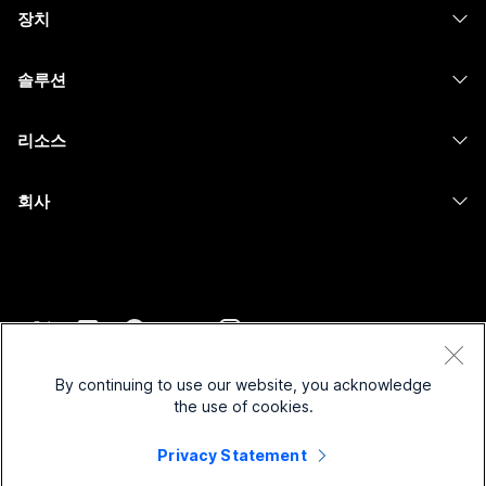
장치
Meetings
Calling
헤드셋
Calling
솔루션
Meetings
카메라
메시징
교육
메시징
리소스
Desk 시리즈
화면 공유
의료 서비스
Slido
다운로드
Room 시리즈
회사
정부
Webinars
테스트 미팅 참여하기
Board 시리즈
Cisco
재무
이벤트
온라인 학습
전화 시리즈
지원 연락처
스포츠 및 엔터테인먼트
Contact Center
통합
보조 프로그램
영업팀에 문의
최전선
CPaaS
접근성
약관 및 조건
Webex Blog
비영리
보안
By continuing to use our website, you acknowledge
포용성
개인 정보 보호 정책
the use of cookies.
Webex 사고적 리더십
스타트업
Control Hub
쿠키
실시간 및 주문형 웨비나
Webex Merch 스토어
Privacy Statement
등록 상표
하이브리드 작업
Webex 커뮤니티