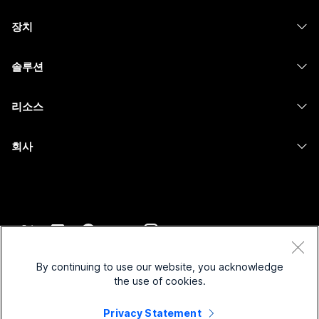
Webex 앱
Webex Suite
장치
Meetings
Calling
헤드셋
Calling
솔루션
Meetings
카메라
메시징
교육
메시징
리소스
Desk 시리즈
화면 공유
의료 서비스
Slido
다운로드
Room 시리즈
회사
정부
Webinars
테스트 미팅 참여하기
Board 시리즈
Cisco
재무
이벤트
온라인 학습
전화 시리즈
지원 연락처
스포츠 및 엔터테인먼트
Contact Center
통합
보조 프로그램
영업팀에 문의
최전선
CPaaS
접근성
약관 및 조건
Webex Blog
비영리
보안
By continuing to use our website, you acknowledge
포용성
개인 정보 보호 정책
the use of cookies.
Webex 사고적 리더십
스타트업
Control Hub
쿠키
실시간 및 주문형 웨비나
Webex Merch 스토어
Privacy Statement
등록 상표
하이브리드 작업