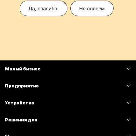
Да, спасибо!
Не совсем
Малый бизнес
Цены
Предприятие
Приложение Webex
Webex Suite
Устройства
Совещания
Calling
гарнитуры
Calling
Решения для
Совещания
Камеры
Сообщения
Образование
Сообщения