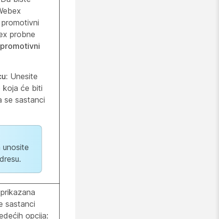
 Webex
i promotivni
ex probne
 promotivni
cu:
Unesite
koja će biti
 se sastanci
 unosite
dresu.
 prikazana
 sastanci
edećih opcija: