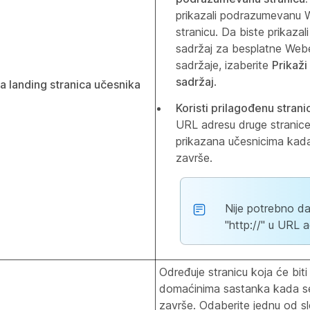
prikazali podrazumevanu
stranicu. Da biste prikazal
sadržaj za besplatne Web
sadržaje, izaberite
Prikaži
sadržaj
.
landing stranica učesnika
Koristi prilagođenu strani
URL adresu druge stranice 
prikazana učesnicima kada
završe.
Nije potrebno da
"http://" u URL a
Određuje stranicu koja će biti
domaćinima sastanka kada se
završe. Odaberite jednu od sl