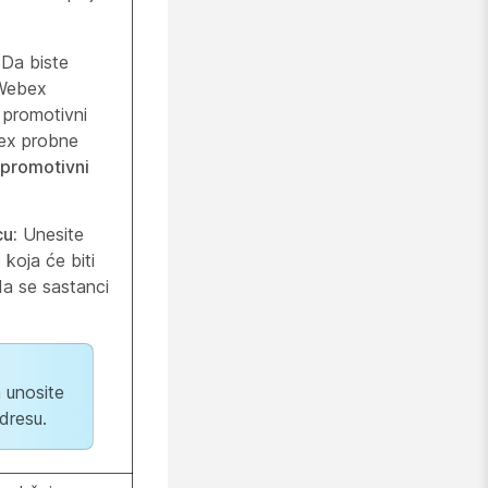
:
Da biste
 Webex
i promotivni
ex probne
 promotivni
cu:
Unesite
koja će biti
a se sastanci
 unosite
dresu.