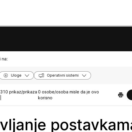
 na:
Uloge
Operativni sistemi
310 prikaz/prikaza
0 osobe/osoba misle da je ovo
|
korisno
vljanje postavkam