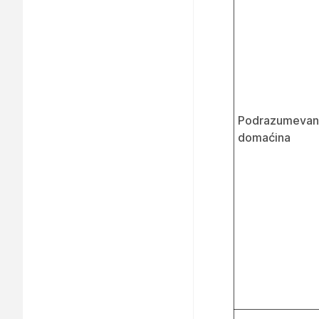
Podrazumevana 
domaćina