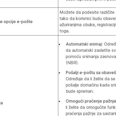
Možete da podesite različite 
tako da korisnici budu obave
 opcije e-pošte
ažuriranjima obuke, registracij
toga.
Automatski snimaj
: Određ
da automatski zasletite sv
pomoću snimanja zasnova
(NBR).
Pošalji e-poštu sa obave
Određuje da li želite da s
pošalje domaćinu kada s
bude spreman.
Omogući praćenje pažnj
ja
li želite da omogućite fun
praćenja pažnje za sastan