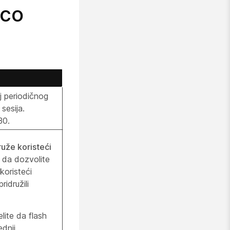
sco
j periodičnog
 sesija.
30.
uže koristeći
e da dozvolite
koristeći
ridružili
lite da flash
lednji
.