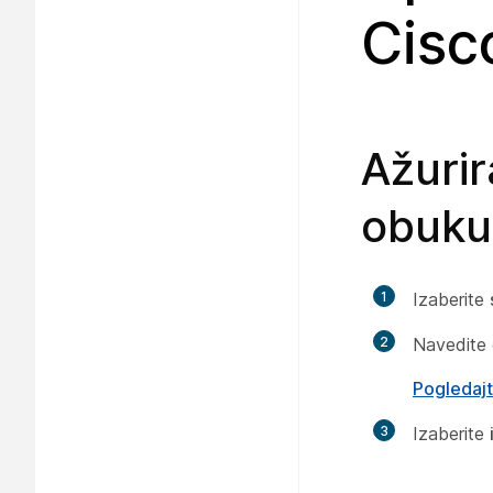
Cisc
Ažurir
obuku
1
Izaberite
2
Navedite 
Pogledajt
3
Izaberite