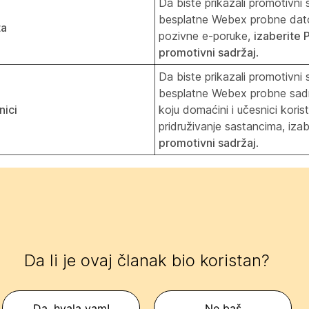
Da biste prikazali promotivni 
besplatne Webex probne dat
ta
pozivne e-poruke,
izaberite P
promotivni sadržaj
.
Da biste prikazali promotivni 
besplatne Webex probne sadrž
nici
koju domaćini i učesnici koris
pridruživanje sastancima, izab
promotivni sadržaj
.
Da li je ovaj članak bio koristan?
Da, hvala vam!
Ne baš