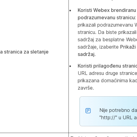
Koristi Webex brendiranu
podrazumevanu stranicu
prikazali podrazumevanu
stranicu. Da biste prikazal
sadržaj za besplatne Web
sadržaje, izaberite
Prikaži
stranica za sletanje
sadržaj
.
Koristi prilagođenu strani
URL adresu druge stranice 
prikazana domaćinima kad
završe.
Nije potrebno da
"http://" u URL a