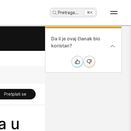
Pretraga
...
⌘K
Da li je ovaj članak bio
koristan?
Pretplati se
a u