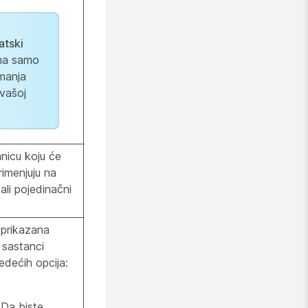
atski
pna samo
imanja
vašoj
nicu koju će
primenjuju na
li pojedinačni
 prikazana
 sastanci
edećih opcija:
:
Da biste