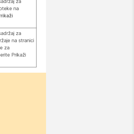
sadržaj za
oteke na
rikaži
sadržaj za
aje na stranici
te za
erite Prikaži