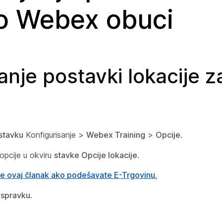
o Webex obuci
anje postavki lokacije z
stavku
Konfigurisanje >
Webex Training
>
Opcije
.
opcije u okviru
stavke Opcije lokacije
.
e ovaj članak ako podešavate E-Trgovinu.
ispravku
.