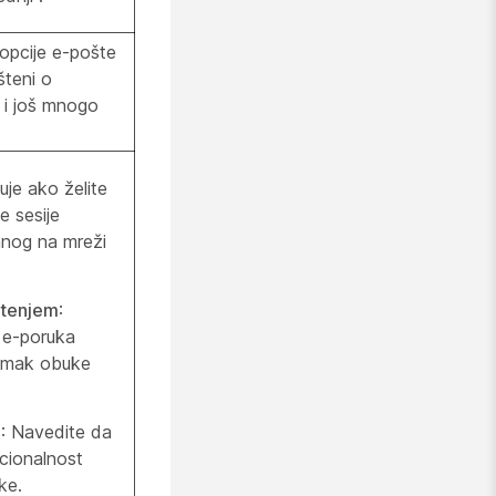
opcije e-pošte
šteni o
i i još mnogo
uje ako želite
e sesije
nog na mreži
štenjem
:
e e-poruka
nimak obuke
e
: Navedite da
kcionalnost
ke.