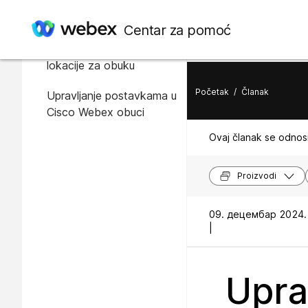
U ovom članku
Centar za pomoć
Ažuriranje postavki
lokacije za obuku
Početak
/
Članak
Upravljanje postavkama u
Cisco Webex obuci
Ovaj članak se odnosi
Proizvodi
09. децембар 2024.
|
Upra