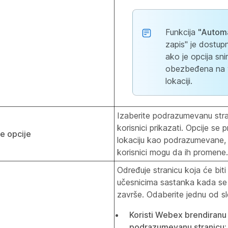
Funkcija
"Autom
zapis" je dostu
ako je opcija sn
obezbeđena na 
lokaciji.
Izaberite podrazumevanu stra
korisnici prikazati. Opcije se 
 opcije
lokaciju kao podrazumevane, a
korisnici mogu da ih promene.
Određuje stranicu koja će biti
učesnicima sastanka kada se
završe. Odaberite jednu od sl
Koristi Webex brendiranu
podrazumevanu stranicu