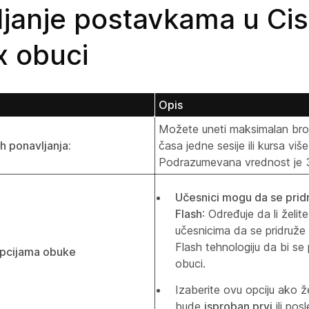
ljanje postavkama u Ci
 obuci
Opis
Možete uneti maksimalan bro
h ponavljanja:
časa jedne sesije ili kursa više
Podrazumevana vrednost je 
Učesnici mogu da se pridr
Flash
: Određuje da li želit
učesnicima da se pridruže 
Flash tehnologiju da bi se p
opcijama obuke
obuci.
Izaberite ovu opciju ako že
bude
isproban prvi
ili pos